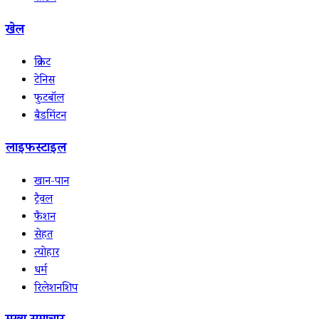
खेल
क्रिकेट
टेनिस
फुटबॉल
बैडमिंटन
लाइफस्टाइल
खान-पान
ट्रैवल
फैशन
सेहत
त्योहार
धर्म
रिलेशनशिप