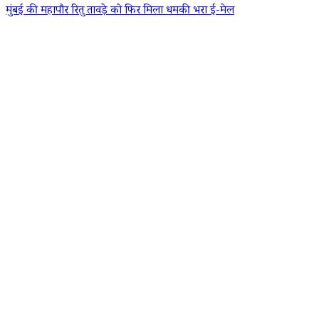
मुंबई की महापौर रितु तावड़े को फिर मिला धमकी भरा ई-मेल