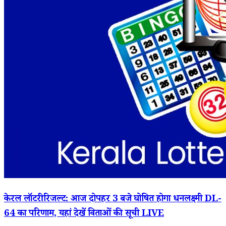
केरल लॉटरी रिजल्ट: आज दोपहर 3 बजे घोषित होगा धनलक्ष्मी DL-
64 का परिणाम, यहां देखें विताओं की सूची LIVE