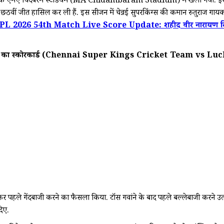
) के एमए चिदंबरम स्टेडियम (MA Chidambaram Stadium) में खेला गया. इस रोमां
 अपनी छठवीं जीत हासिल कर ली हैं. इस सीजन में चेन्नई सुपरकिंग्स की कमान रुतुर
 2026 54th Match Live Score Update: शहीद वीर नारायण सिंह इंटरनेशन
केट टीम के मैच का स्कोरकार्ड (Chennai Super Kings Cricket T
 जीतकर पहले गेंदबाजी करने का फैसला किया. टॉस गवांने के बाद पहले बल्लेबाजी क
दिए.