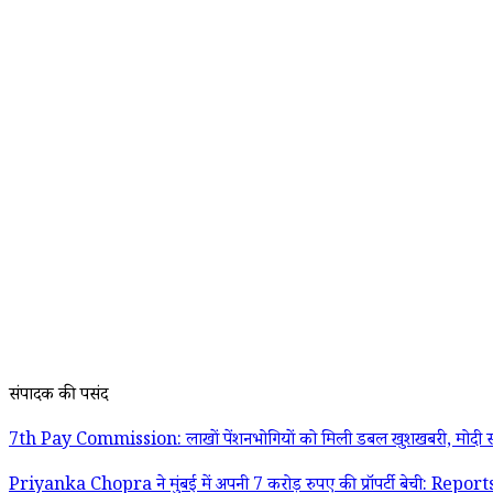
संपादक की पसंद
7th Pay Commission: लाखों पेंशनभोगियों को मिली डबल खुशखबरी, मोदी स
Priyanka Chopra ने मुंबई में अपनी 7 करोड़ रुपए की प्रॉपर्टी बेची: Report