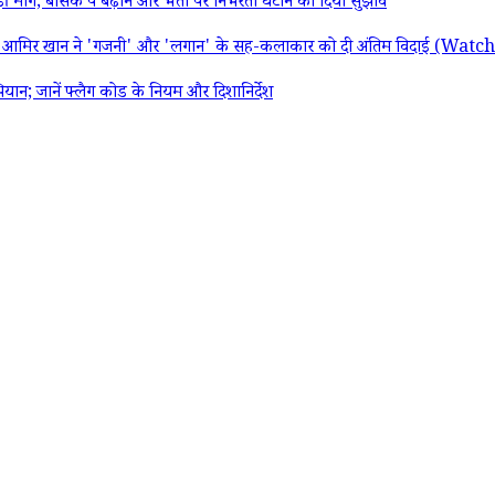
 बेसिक पे बढ़ाने और भत्तों पर निर्भरता घटाने का दिया सुझाव
ार; आमिर खान ने 'गजनी' और 'लगान' के सह-कलाकार को दी अंतिम विदाई (Wat
 जानें फ्लैग कोड के नियम और दिशानिर्देश