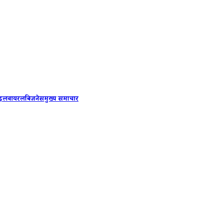
PM Modi 
ाइल
वायरल
बिजनेस
मुख्य समाचार