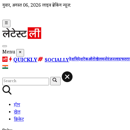
गुरूवार, अगस्त 06, 2026
लाइव ब्रेकिंग न्यूज़:
☰
Menu
✕
QUICKLY
देश
विदेश
टेक
ऑटो
खेल
मनोरंजन
लाइफस्ट
SOCIALLY
होम
खेल
क्रिकेट