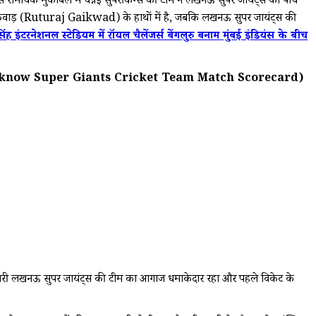
चक मुकाबले में चेन्नई सुपरकिंग्स की टीम ने लखनऊ सुपर जायंट्स को पांच
ाज गायकवाड़ (Ruturaj Gaikwad) के हाथों में है, जबकि लखनऊ सुपर जायंट्स की
ल स्टेडियम में रॉयल चैलेंजर्स बेंगलुरु बनाम मुंबई इंडियंस के बीच
eam vs Lucknow Super Giants Cricket Team Match Scorecard)
रने उतरी लखनऊ सुपर जायंट्स की टीम का आगाज धमाकेदार रहा और पहले विकेट के