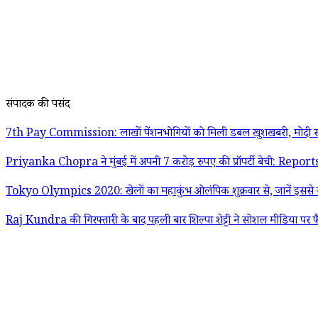
संपादक की पसंद
7th Pay Commission: लाखों पेंशनभोगियों को मिली डबल खुशखबरी, मोदी स
Priyanka Chopra ने मुंबई में अपनी 7 करोड़ रुपए की प्रॉपर्टी बेची: Report
Tokyo Olympics 2020: खेलों का महाकुंभ ओलंपिक शुक्रवार से, जानें इससे जु
Raj Kundra की गिरफ्तारी के बाद पहली बार शिल्पा शेट्टी ने सोशल मीडिया पर फ