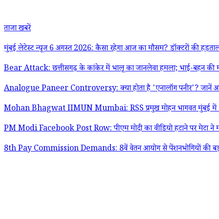
ताजा खबरें
मुंबई लेटेस्ट न्यूज 6 अगस्त 2026: कैसा रहेगा आज का मौसम? डॉक्टरों की हड़ताल,
Bear Attack: छत्तीसगढ़ के कांकेर में भालू का जानलेवा हमला; भाई-बहन क
Analogue Paneer Controversy: क्या होता है 'एनालॉग पनीर'? जानें असल
Mohan Bhagwat IIMUN Mumbai: RSS प्रमुख मोहन भागवत मुंबई में Gen Z
PM Modi Facebook Post Row: पीएम मोदी का वीडियो हटाने पर मेटा ने मांगी
8th Pay Commission Demands: 8वें वेतन आयोग से पेंशनभोगियों की बड़ी मांग;