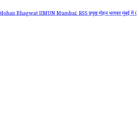
gwat IIMUN Mumbai: RSS प्रमुख मोहन भागवत मुंबई में Gen Z और Gen Al