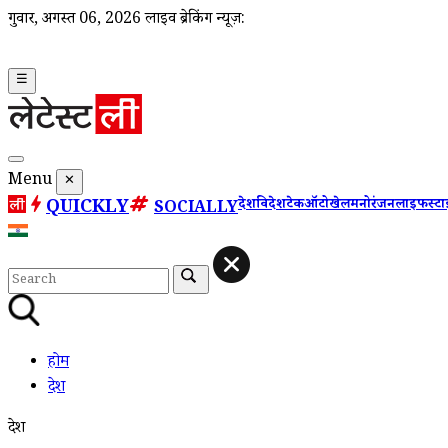
गुरूवार, अगस्त 06, 2026
लाइव ब्रेकिंग न्यूज़:
☰
Menu
✕
QUICKLY
देश
विदेश
टेक
ऑटो
खेल
मनोरंजन
लाइफस्ट
SOCIALLY
होम
देश
देश