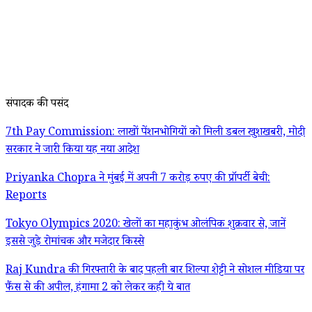
संपादक की पसंद
7th Pay Commission: लाखों पेंशनभोगियों को मिली डबल खुशखबरी, मोदी
सरकार ने जारी किया यह नया आदेश
Priyanka Chopra ने मुंबई में अपनी 7 करोड़ रुपए की प्रॉपर्टी बेची:
Reports
Tokyo Olympics 2020: खेलों का महाकुंभ ओलंपिक शुक्रवार से, जानें
इससे जुड़े रोमांचक और मजेदार किस्से
Raj Kundra की गिरफ्तारी के बाद पहली बार शिल्पा शेट्टी ने सोशल मीडिया पर
फैंस से की अपील, हंगामा 2 को लेकर कही ये बात