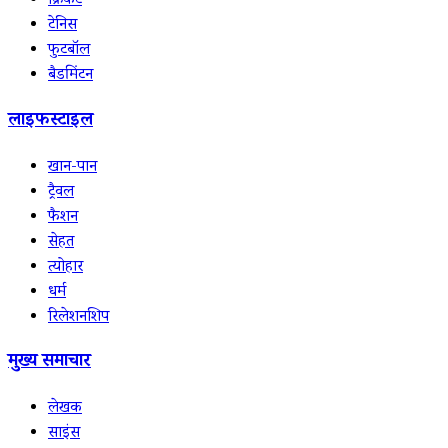
क्रिकेट
टेनिस
फुटबॉल
बैडमिंटन
लाइफस्टाइल
खान-पान
ट्रैवल
फैशन
सेहत
त्योहार
धर्म
रिलेशनशिप
मुख्य समाचार
लेखक
साइंस