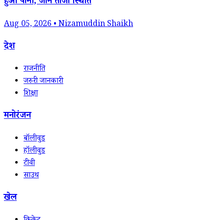
हुआ पानी, जानें ताजा स्थिति
Aug 05, 2026 • Nizamuddin Shaikh
देश
राजनीति
जरुरी जानकारी
शिक्षा
मनोरंजन
बॉलीवुड
हॉलीवुड
टीवी
साउथ
खेल