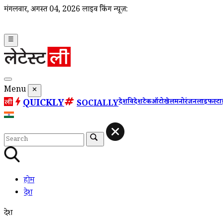
मंगलवार, अगस्त 04, 2026
लाइव ब्रेकिंग न्यूज़:
☰
Menu
✕
QUICKLY
देश
विदेश
टेक
ऑटो
खेल
मनोरंजन
लाइफस्ट
SOCIALLY
होम
देश
देश