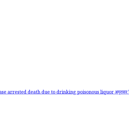
case
arrested
death due to drinking poisonous liquor
अमृतसर