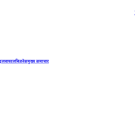
IndiGo Fre
ाइल
वायरल
बिजनेस
मुख्य समाचार