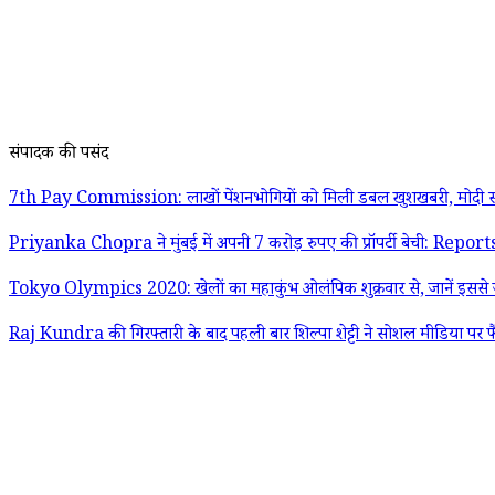
संपादक की पसंद
7th Pay Commission: लाखों पेंशनभोगियों को मिली डबल खुशखबरी, मोदी स
Priyanka Chopra ने मुंबई में अपनी 7 करोड़ रुपए की प्रॉपर्टी बेची: Report
Tokyo Olympics 2020: खेलों का महाकुंभ ओलंपिक शुक्रवार से, जानें इससे जु
Raj Kundra की गिरफ्तारी के बाद पहली बार शिल्पा शेट्टी ने सोशल मीडिया पर फ