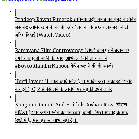
Pradeep Rawat Funeral: अभिनेता प्रदीप रावत का मुंबई में अंतिम
संस्कार; आमिर खान ने 'गजनी' और 'लगान' के सह-कलाकार को दी
अंतिम विदाई (Watch Video)
Ramayana Film Controversy: 'बीफ' वाले पुराने बयान पर
रणबीर कपूर से माफी की मांग; अभिनेत्री निकिता रावल ने
#BoycottRanbirKapoor कैंपेन चलाने की दी धमकी
Uorfi Javed: '1 लाख रुपये लिए हैं तो साबित करो, अकाउंट डिलीट
कर दूंगी'; CJP से पैसे लेने के आरोपों पर भड़कीं उर्फी जावेद
Kangana Ranaut And Hrithik Roshan Row: सोशल
मीडिया ट्रेंड पर कंगना रनौत का पलटवार, बोलीं- 'सबा आजाद के साथ
रिश्ते में हैं, ऐसी हरकत शोभा नहीं देती'