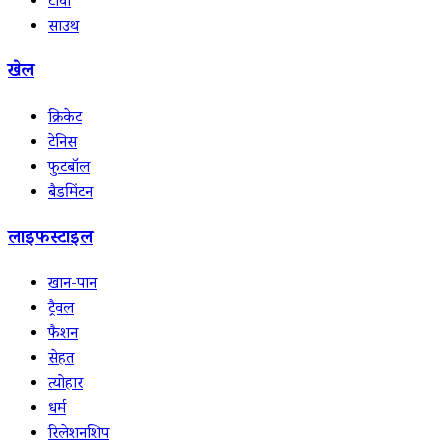
टीवी
साउथ
खेल
क्रिकेट
टेनिस
फुटबॉल
बैडमिंटन
लाइफस्टाइल
खान-पान
ट्रैवल
फैशन
सेहत
त्योहार
धर्म
रिलेशनशिप