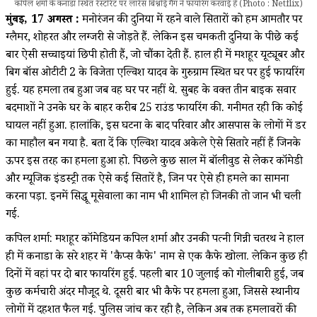
कपिल शर्मा के कनाडा स्थित रेस्टोरेंट पर लॉरेंस बिश्नोई गैंग ने फायरिंग करवाई है (Photo : Netflix)
मुंबई, 17 अगस्त :
मनोरंजन की दुनिया में रहने वाले सितारों को हम आमतौर पर
ग्लैमर, शोहरत और लग्जरी से जोड़ते हैं. लेकिन इस चमकती दुनिया के पीछे कई
बार ऐसी सच्चाइयां छिपी होती हैं, जो चौंका देती हैं. हाल ही में मशहूर यूट्यूबर और
बिग बॉस ओटीटी 2 के विजेता एल्विश यादव के गुरुग्राम स्थित घर पर हुई फायरिंग
हुई. यह हमला तब हुआ जब वह घर पर नहीं थे. सुबह के वक्त तीन बाइक सवार
बदमाशों ने उनके घर के बाहर करीब 25 राउंड फायरिंग की. गनीमत रही कि कोई
घायल नहीं हुआ. हालांकि, इस घटना के बाद परिवार और आसपास के लोगों में डर
का माहौल बन गया है. बता दें कि एल्विश यादव अकेले ऐसे सितारे नहीं हैं जिनके
ऊपर इस तरह का हमला हुआ हो. पिछले कुछ साल में बॉलीवुड से लेकर कॉमेडी
और म्यूजिक इंडस्ट्री तक ऐसे कई सितारें है, जिन पर ऐसे ही हमले का सामना
करना पड़ा. इनमें सिद्धू मूसेवाला का नाम भी शामिल हो जिनकी तो जान भी चली
गई.
कपिल शर्मा: मशहूर कॉमेडियन कपिल शर्मा और उनकी पत्नी गिन्नी चतरथ ने हाल
ही में कनाडा के सरे शहर में 'कैप्स कैफे' नाम से एक कैफे खोला. लेकिन कुछ ही
दिनों में वहां पर दो बार फायरिंग हुई. पहली बार 10 जुलाई को गोलीबारी हुई, जब
कुछ कर्मचारी अंदर मौजूद थे. दूसरी बार भी कैफे पर हमला हुआ, जिससे स्थानीय
लोगों में दहशत फैल गई. पुलिस जांच कर रही है, लेकिन अब तक हमलावरों की