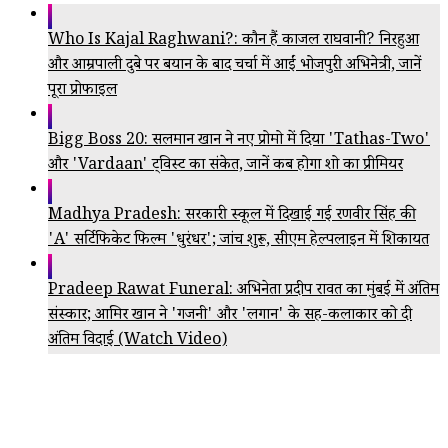
Who Is Kajal Raghwani?: कौन हैं काजल राघवानी? निरहुआ
और आम्रपाली दुबे पर बयान के बाद चर्चा में आईं भोजपुरी अभिनेत्री, जानें
पूरा प्रोफाइल
Bigg Boss 20: सलमान खान ने नए प्रोमो में दिया 'Tathas-Two'
और 'Vardaan' ट्विस्ट का संकेत, जानें कब होगा शो का प्रीमियर
Madhya Pradesh: सरकारी स्कूल में दिखाई गई रणवीर सिंह की
'A' सर्टिफिकेट फिल्म 'धुरंधर'; जांच शुरू, सीएम हेल्पलाइन में शिकायत
Pradeep Rawat Funeral: अभिनेता प्रदीप रावत का मुंबई में अंतिम
संस्कार; आमिर खान ने 'गजनी' और 'लगान' के सह-कलाकार को दी
अंतिम विदाई (Watch Video)