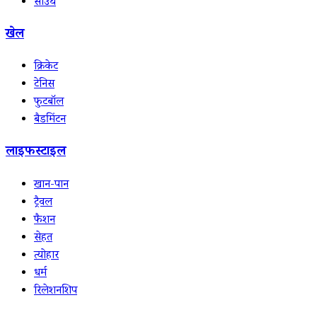
साउथ
खेल
क्रिकेट
टेनिस
फुटबॉल
बैडमिंटन
लाइफस्टाइल
खान-पान
ट्रैवल
फैशन
सेहत
त्योहार
धर्म
रिलेशनशिप