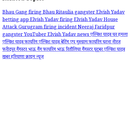
Bhau Gang firing
Bhau Ritaulia gangster
Elvish Yadav
betting app
Elvish Yadav firing
Elvish Yadav House
Attack
Gurugram firing incident
Neeraj Faridpur
gangster
YouTuber Elvish Yadav news
एल्विश यादव घर हमला
एल्विश यादव फायरिंग
एल्विश यादव बेटिंग एप
गुरुग्राम फायरिंग घटना
नीरज
फरीदपुर गैंगस्टर
भाऊ गैंग फायरिंग
भाऊ रितौलिया गैंगस्टर
यूटूबर एल्विश यादव
खबर
हरियाणा क्राइम न्यूज़