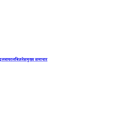
8th Pay 
ाइल
वायरल
बिजनेस
मुख्य समाचार