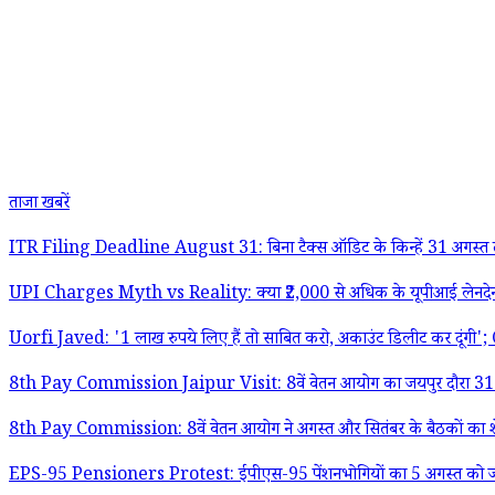
ताजा खबरें
ITR Filing Deadline August 31: बिना टैक्स ऑडिट के किन्हें 31 अगस्त
UPI Charges Myth vs Reality: क्या ₹2,000 से अधिक के यूपीआई लेनदेन प
Uorfi Javed: '1 लाख रुपये लिए हैं तो साबित करो, अकाउंट डिलीट कर दूंगी'; CJP
8th Pay Commission Jaipur Visit: 8वें वेतन आयोग का जयपुर दौरा 31 अ
8th Pay Commission: 8वें वेतन आयोग ने अगस्त और सितंबर के बैठकों का शेड
EPS-95 Pensioners Protest: ईपीएस-95 पेंशनभोगियों का 5 अगस्त को जंतर-मंतर 