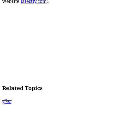
website
latestly.com
).
Related Topics
दुनिया