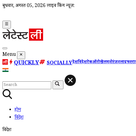
बुधवार, अगस्त 05, 2026
लाइव ब्रेकिंग न्यूज़:
☰
Menu
✕
QUICKLY
देश
विदेश
टेक
ऑटो
खेल
मनोरंजन
लाइफस्ट
SOCIALLY
होम
विदेश
विदेश