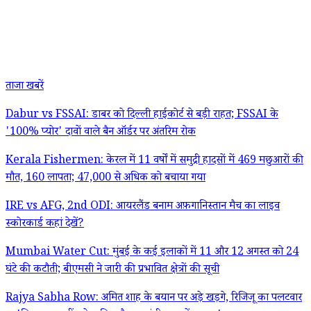
ताजा खबरें
Dabur vs FSSAI: डाबर को दिल्ली हाईकोर्ट से बड़ी राहत; FSSAI के
'100% प्योर' दावों वाले बैन ऑर्डर पर अंतरिम रोक
Kerala Fishermen: केरल में 11 वर्षों में समुद्री हादसों में 469 मछुआरों की
मौत, 160 लापता; 47,000 से अधिक को बचाया गया
IRE vs AFG, 2nd ODI: आयरलैंड बनाम अफ़गानिस्तान मैच का लाइव
स्कोरकार्ड कहां देखें?
Mumbai Water Cut: मुंबई के कई इलाकों में 11 और 12 अगस्त को 24
घंटे की कटौती; बीएमसी ने जारी की प्रभावित क्षेत्रों की सूची
Rajya Sabha Row: अमित शाह के बयान पर अड़े खड़गे, रिजिजू का पलटवार