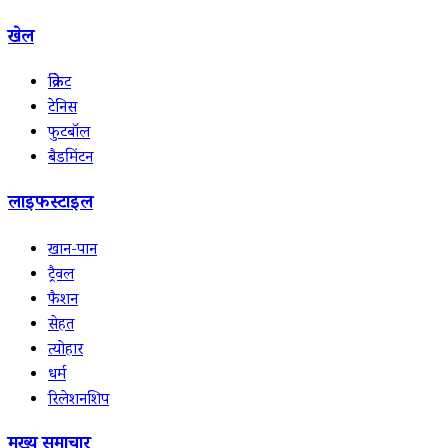
खेल
क्रिकेट
टेनिस
फुटबॉल
बैडमिंटन
लाइफस्टाइल
खान-पान
ट्रैवल
फैशन
सेहत
त्योहार
धर्म
रिलेशनशिप
मुख्य समाचार