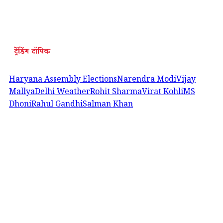
ट्रेंडिंग टॉपिक
Haryana Assembly Elections
Narendra Modi
Vijay
Mallya
Delhi Weather
Rohit Sharma
Virat Kohli
MS
Dhoni
Rahul Gandhi
Salman Khan