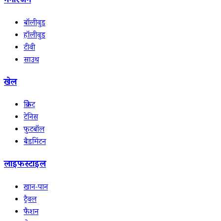
मनोरंजन
बॉलीवुड
हॉलीवुड
टीवी
साउथ
खेल
क्रिकेट
टेनिस
फुटबॉल
बैडमिंटन
लाइफस्टाइल
खान-पान
ट्रैवल
फैशन