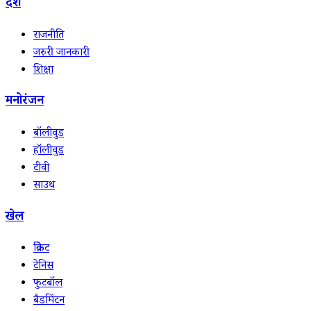
देश
राजनीति
जरुरी जानकारी
शिक्षा
मनोरंजन
बॉलीवुड
हॉलीवुड
टीवी
साउथ
खेल
क्रिकेट
टेनिस
फुटबॉल
बैडमिंटन