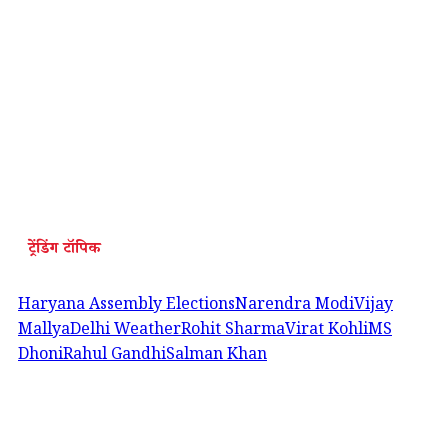
ट्रेंडिंग टॉपिक
Haryana Assembly Elections
Narendra Modi
Vijay
Mallya
Delhi Weather
Rohit Sharma
Virat Kohli
MS
Dhoni
Rahul Gandhi
Salman Khan