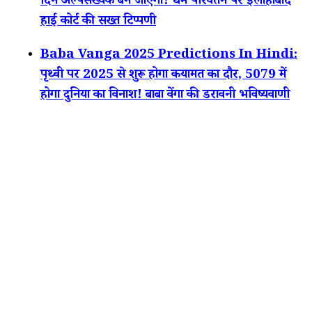
दिन अल्पसंख्यक बन जाएगा! धर्म परिवर्तन पर इलाहाबाद
हाई कोर्ट की सख्त टिप्पणी
Baba Vanga 2025 Predictions In Hindi:
पृथ्वी पर 2025 से शुरू होगा कयामत का दौर, 5079 में
होगा दुनिया का विनाश! बाबा वेंगा की डरावनी भविष्यवाणी