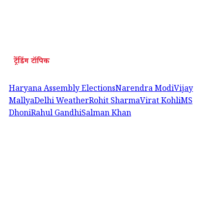
ट्रेंडिंग टॉपिक
Haryana Assembly Elections
Narendra Modi
Vijay
Mallya
Delhi Weather
Rohit Sharma
Virat Kohli
MS
Dhoni
Rahul Gandhi
Salman Khan