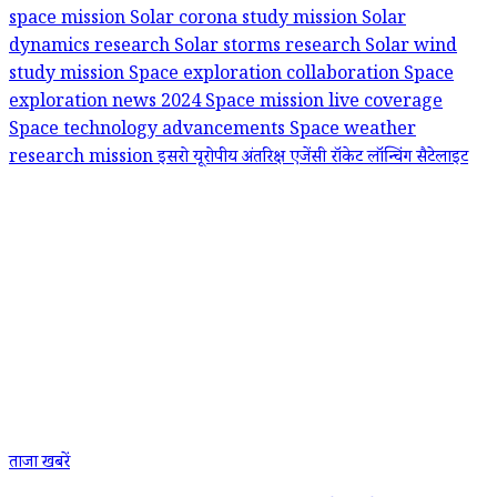
space mission
Solar corona study mission
Solar
dynamics research
Solar storms research
Solar wind
study mission
Space exploration collaboration
Space
exploration news 2024
Space mission live coverage
Space technology advancements
Space weather
research mission
इसरो
यूरोपीय अंतरिक्ष एजेंसी
रॉकेट लॉन्चिंग
सैटेलाइट
ताजा खबरें