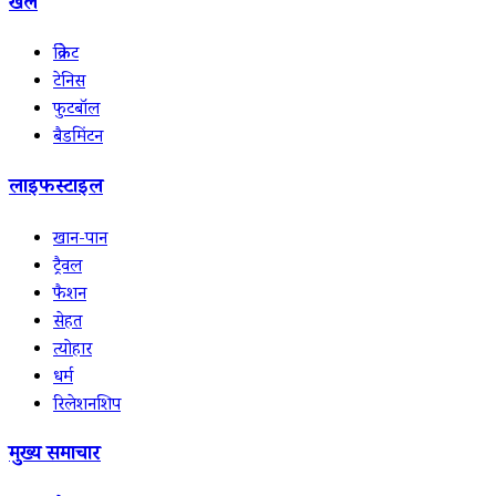
खेल
क्रिकेट
टेनिस
फुटबॉल
बैडमिंटन
लाइफस्टाइल
खान-पान
ट्रैवल
फैशन
सेहत
त्योहार
धर्म
रिलेशनशिप
मुख्य समाचार