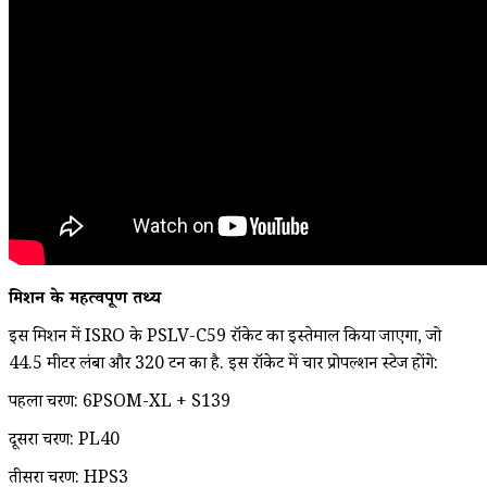
मिशन के महत्वपूर्ण तथ्य
इस मिशन में ISRO के PSLV-C59 रॉकेट का इस्तेमाल किया जाएगा, जो
44.5 मीटर लंबा और 320 टन का है. इस रॉकेट में चार प्रोपल्शन स्टेज होंगे:
पहला चरण: 6PSOM-XL + S139
दूसरा चरण: PL40
तीसरा चरण: HPS3