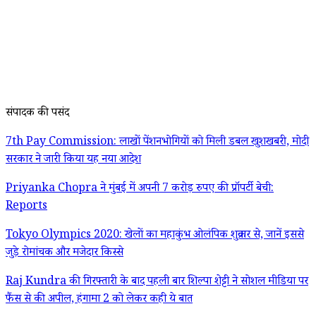
संपादक की पसंद
7th Pay Commission: लाखों पेंशनभोगियों को मिली डबल खुशखबरी, मोदी
सरकार ने जारी किया यह नया आदेश
Priyanka Chopra ने मुंबई में अपनी 7 करोड़ रुपए की प्रॉपर्टी बेची:
Reports
Tokyo Olympics 2020: खेलों का महाकुंभ ओलंपिक शुक्रवार से, जानें इससे
जुड़े रोमांचक और मजेदार किस्से
Raj Kundra की गिरफ्तारी के बाद पहली बार शिल्पा शेट्टी ने सोशल मीडिया पर
फैंस से की अपील, हंगामा 2 को लेकर कही ये बात