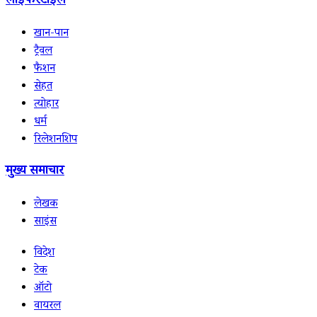
लाइफस्टाइल
खान-पान
ट्रैवल
फैशन
सेहत
त्योहार
धर्म
रिलेशनशिप
मुख्य समाचार
लेखक
साइंस
विदेश
टेक
ऑटो
वायरल