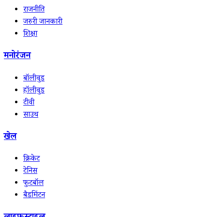
राजनीति
जरुरी जानकारी
शिक्षा
मनोरंजन
बॉलीवुड
हॉलीवुड
टीवी
साउथ
खेल
क्रिकेट
टेनिस
फुटबॉल
बैडमिंटन