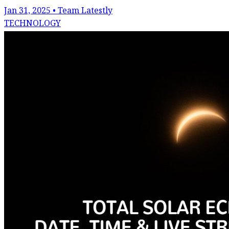
Jan 31, 2025 • Team Latestly
TECHNOLOGY