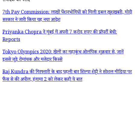
संपादक की पसंद
7th Pay Commission: लाखों पेंशनभोगियों को मिली डबल खुशखबरी, मोदी
सरकार ने जारी किया यह नया आदेश
Priyanka Chopra ने मुंबई में अपनी 7 करोड़ रुपए की प्रॉपर्टी बेची:
Reports
Tokyo Olympics 2020: खेलों का महाकुंभ ओलंपिक शुक्रवार से, जानें
इससे जुड़े रोमांचक और मजेदार किस्से
Raj Kundra की गिरफ्तारी के बाद पहली बार शिल्पा शेट्टी ने सोशल मीडिया पर
फैंस से की अपील, हंगामा 2 को लेकर कही ये बात