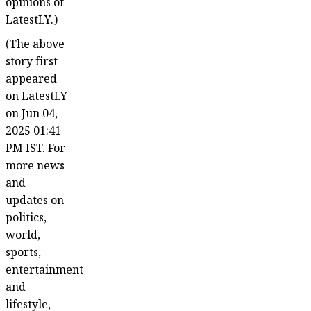
opinions of
LatestLY.)
(The above
story first
appeared
on LatestLY
on Jun 04,
2025 01:41
PM IST. For
more news
and
updates on
politics,
world,
sports,
entertainment
and
lifestyle,