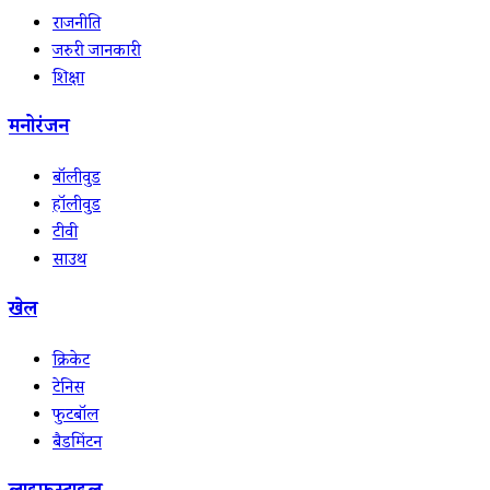
राजनीति
जरुरी जानकारी
शिक्षा
मनोरंजन
बॉलीवुड
हॉलीवुड
टीवी
साउथ
खेल
क्रिकेट
टेनिस
फुटबॉल
बैडमिंटन