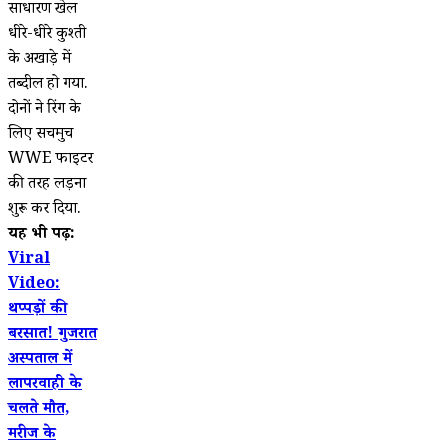
साधारण खेल
धीरे-धीरे कुश्ती
के अखाड़े में
तब्दील हो गया.
दोनों ने रिंग के
लिए सचमुच
WWE फाइटर
की तरह लड़ना
शुरू कर दिया.
यह भी पढ़ें:
Viral
Video:
थप्पड़ों की
बरसात! गुजरात
अस्पताल में
लापरवाही के
चलते मौत,
मरीज के