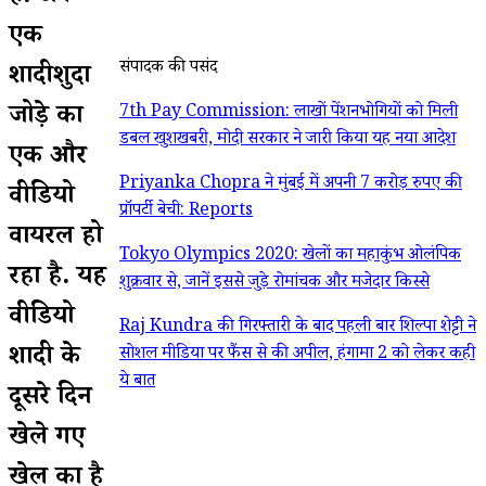
एक
संपादक की पसंद
शादीशुदा
जोड़े का
7th Pay Commission: लाखों पेंशनभोगियों को मिली
डबल खुशखबरी, मोदी सरकार ने जारी किया यह नया आदेश
एक और
Priyanka Chopra ने मुंबई में अपनी 7 करोड़ रुपए की
वीडियो
प्रॉपर्टी बेची: Reports
वायरल हो
Tokyo Olympics 2020: खेलों का महाकुंभ ओलंपिक
रहा है. यह
शुक्रवार से, जानें इससे जुड़े रोमांचक और मजेदार किस्से
वीडियो
Raj Kundra की गिरफ्तारी के बाद पहली बार शिल्पा शेट्टी ने
शादी के
सोशल मीडिया पर फैंस से की अपील, हंगामा 2 को लेकर कही
ये बात
दूसरे दिन
खेले गए
खेल का है