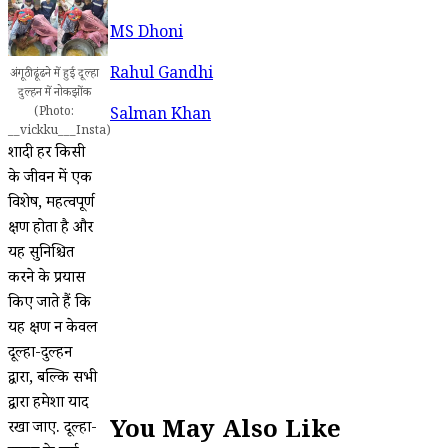
MS Dhoni
Rahul Gandhi
अंगूठी ढूंढने में हुई दूल्हा
दुल्हन में नोकझोंक
(Photo:
Salman Khan
__vickku___Insta)
शादी हर किसी
के जीवन में एक
विशेष, महत्वपूर्ण
क्षण होता है और
यह सुनिश्चित
करने के प्रयास
किए जाते हैं कि
यह क्षण न केवल
दूल्हा-दुल्हन
द्वारा, बल्कि सभी
द्वारा हमेशा याद
You May Also Like
रखा जाए. दूल्हा-