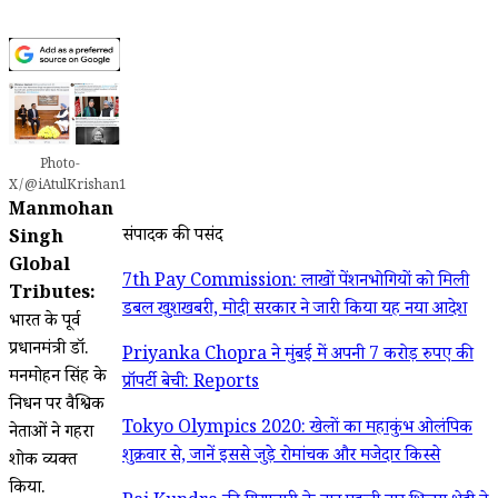
Photo-
X/@iAtulKrishan1
Manmohan
संपादक की पसंद
Singh
Global
7th Pay Commission: लाखों पेंशनभोगियों को मिली
Tributes:
डबल खुशखबरी, मोदी सरकार ने जारी किया यह नया आदेश
भारत के पूर्व
प्रधानमंत्री डॉ.
Priyanka Chopra ने मुंबई में अपनी 7 करोड़ रुपए की
मनमोहन सिंह के
प्रॉपर्टी बेची: Reports
निधन पर वैश्विक
Tokyo Olympics 2020: खेलों का महाकुंभ ओलंपिक
नेताओं ने गहरा
शुक्रवार से, जानें इससे जुड़े रोमांचक और मजेदार किस्से
शोक व्यक्त
किया.