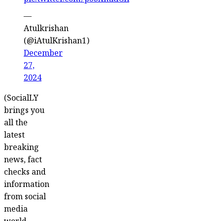
pic.twitter.com/pS3XmkiGIi
—
Atulkrishan
(@iAtulKrishan1)
December
27,
2024
(SocialLY
brings you
all the
latest
breaking
news, fact
checks and
information
from social
media