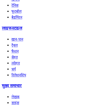
क्रिकेट
टेनिस
फुटबॉल
बैडमिंटन
लाइफस्टाइल
खान-पान
ट्रैवल
फैशन
सेहत
त्योहार
धर्म
रिलेशनशिप
मुख्य समाचार
लेखक
साइंस