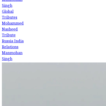
Manmohan
Singh
Global
Tributes
Mohammed
Nasheed
Tribute
Russia India
Relations
Manmohan
Singh