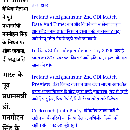
Tributes:
ताजा खबरें
वैश्विक नेताओं
ने पूर्व
Ireland vs Afghanistan 2nd ODI Match
Date And Time: कब और कितने बजे से खेला जाएगा
प्रधानमंत्री
आयरलैंड बनाम अफगानिस्तान दूसरा वनडे मुकाबला? यहां
मनमोहन सिंह
जानें वेन्यू समेत मैच से जुड़ी सभी जानकारी
के निधन पर
शोक जताया,
India's 80th Independence Day 2026: कब है
भारत का 80वां स्वतंत्रता दिवस? जानें इतिहास, महत्व और इस
दी श्रद्धांजलि
साल की थीम
भारत के
Ireland vs Afghanistan 2nd ODI Match
पूर्व
Preview: ब्रेडी क्रिकेट क्लब में आज खेला जाएगा आयरलैंड
बनाम अफगानिस्तान के बीच दूसरा वनडे मुकाबला, मैच से पहले
प्रधानमंत्री
जानें हेड टू हेड, पिच रिपोर्ट, मिनी बैटल समेत सारे डिटेल्स
डॉ.
Cockroach Janta Party: कॉकरोच जनता पार्टी ने
मनमोहन
राष्ट्रीय कार्यकारिणी का किया ऐलान, अभिजीत दिपके बने
राष्ट्रीय संयोजक; देखें पूरी सूची
सिंह के