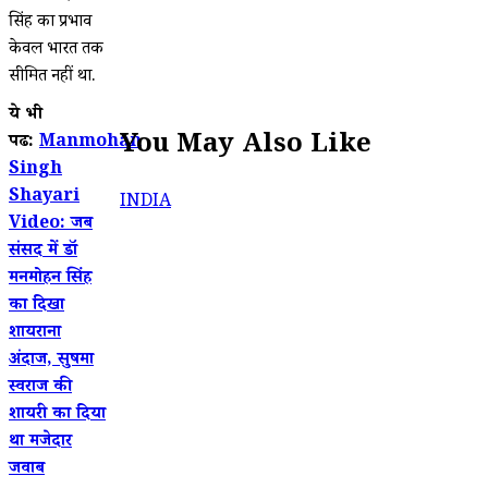
सिंह का प्रभाव
केवल भारत तक
सीमित नहीं था.
ये भी
You May Also Like
पढें:
Manmohan
Singh
Shayari
INDIA
Video: जब
संसद में डॉ
मनमोहन सिंह
का दिखा
शायराना
अंदाज, सुषमा
स्वराज की
शायरी का दिया
था मजेदार
जवाब