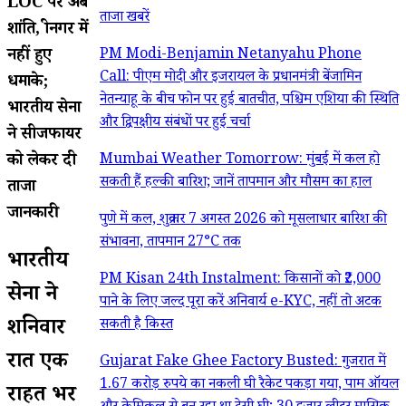
LOC पर अब
ताजा खबरें
शांति, श्रीनगर में
नहीं हुए
PM Modi-Benjamin Netanyahu Phone
Call: पीएम मोदी और इजरायल के प्रधानमंत्री बेंजामिन
धमाके;
नेतन्याहू के बीच फोन पर हुई बातचीत, पश्चिम एशिया की स्थिति
भारतीय सेना
और द्विपक्षीय संबंधों पर हुई चर्चा
ने सीजफायर
को लेकर दी
Mumbai Weather Tomorrow: मुंबई में कल हो
सकती हैं हल्की बारिश; जानें तापमान और मौसम का हाल
ताजा
जानकारी
पुणे में कल, शुक्रवार 7 अगस्त 2026 को मूसलाधार बारिश की
संभावना, तापमान 27°C तक
भारतीय
PM Kisan 24th Instalment: किसानों को ₹2,000
सेना ने
पाने के लिए जल्द पूरा करें अनिवार्य e-KYC, नहीं तो अटक
शनिवार
सकती है किस्त
रात एक
Gujarat Fake Ghee Factory Busted: गुजरात में
1.67 करोड़ रुपये का नकली घी रैकेट पकड़ा गया, पाम ऑयल
राहत भरी