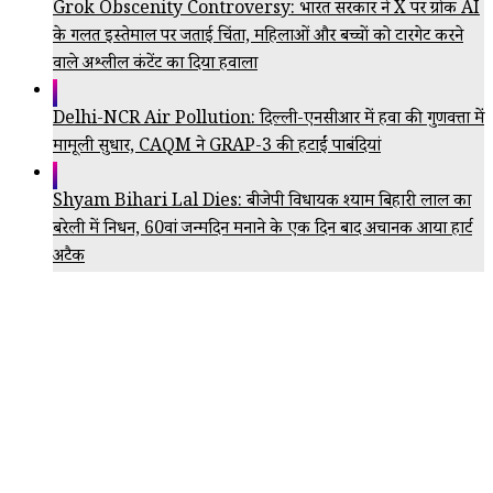
Grok Obscenity Controversy: भारत सरकार ने X पर ग्रोक AI
के गलत इस्तेमाल पर जताई चिंता, महिलाओं और बच्चों को टारगेट करने
वाले अश्लील कंटेंट का दिया हवाला
Delhi-NCR Air Pollution: दिल्ली-एनसीआर में हवा की गुणवत्ता में
मामूली सुधार, CAQM ने GRAP-3 की हटाईं पाबंदियां
Shyam Bihari Lal Dies: बीजेपी विधायक श्याम बिहारी लाल का
बरेली में निधन, 60वां जन्मदिन मनाने के एक दिन बाद अचानक आया हार्ट
अटैक