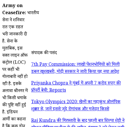
Army on
Ceasefire:
भारतीय
सेना ने शनिवार
रात एक राहत
भरी जानकारी दी
है. सेना के
मुताबिक, इस
संपादक की पसंद
वक्त लाइन ऑफ
कंट्रोल (LOC)
7th Pay Commission: लाखों पेंशनभोगियों को मिली
पर कहीं भी
डबल खुशखबरी, मोदी सरकार ने जारी किया यह नया आदेश
गोलाबारी नहीं हो
Priyanka Chopra ने मुंबई में अपनी 7 करोड़ रुपए की
रही है. इसके
प्रॉपर्टी बेची: Reports
अलावा श्रीनगर में
भी किसी धमाके
Tokyo Olympics 2020: खेलों का महाकुंभ ओलंपिक
की पुष्टि नहीं हुई
शुक्रवार से, जानें इससे जुड़े रोमांचक और मजेदार किस्से
है. इंडियन
आर्मी का कहना
Raj Kundra की गिरफ्तारी के बाद पहली बार शिल्पा शेट्टी ने
है कि कुछ ड्रोन