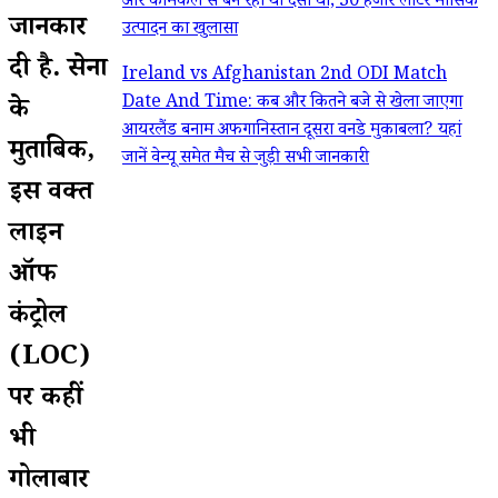
और केमिकल से बन रहा था देसी घी; 30 हजार लीटर मासिक
जानकारी
उत्पादन का खुलासा
दी है. सेना
Ireland vs Afghanistan 2nd ODI Match
Date And Time: कब और कितने बजे से खेला जाएगा
के
आयरलैंड बनाम अफगानिस्तान दूसरा वनडे मुकाबला? यहां
मुताबिक,
जानें वेन्यू समेत मैच से जुड़ी सभी जानकारी
इस वक्त
लाइन
ऑफ
कंट्रोल
(LOC)
पर कहीं
भी
गोलाबारी