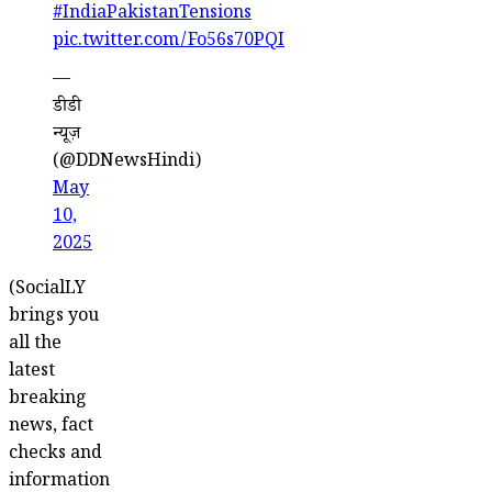
#IndiaPakistanTensions
pic.twitter.com/Fo56s70PQI
—
डीडी
न्यूज़
(@DDNewsHindi)
May
10,
2025
(SocialLY
brings you
all the
latest
breaking
news, fact
checks and
information