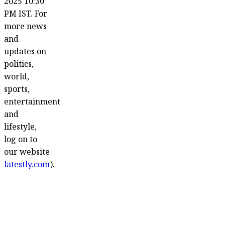
2025 10:30
PM IST. For
more news
and
updates on
politics,
world,
sports,
entertainment
and
lifestyle,
log on to
our website
latestly.com
).