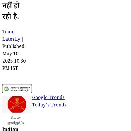
नहीं हो
रही है.
Team
Latestly
|
Published:
May 10,
2025 10:30
PM IST
Google Trends
Today's Trends
Photo-
@adgpi/X
Indian