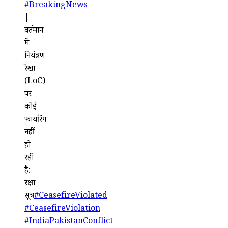
#BreakingNews
|
वर्तमान
में
नियंत्रण
रेखा
(LoC)
पर
कोई
फायरिंग
नहीं
हो
रही
है:
रक्षा
सूत्र
#CeasefireViolated
#CeasefireViolation
#IndiaPakistanConflict