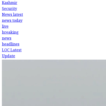
Kashmir
Security
News
latest
news today
live
breaking
news
headlines
LOC Latest
Update