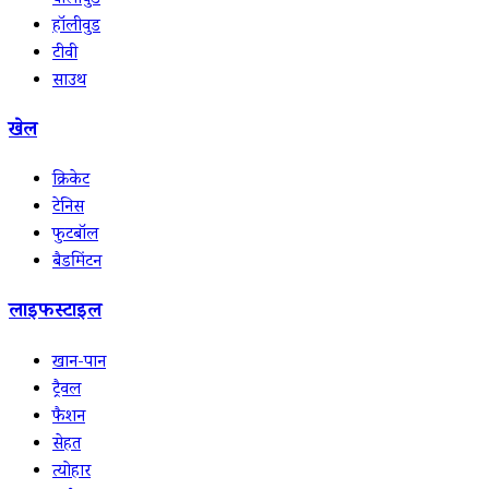
बॉलीवुड
हॉलीवुड
टीवी
साउथ
खेल
क्रिकेट
टेनिस
फुटबॉल
बैडमिंटन
लाइफस्टाइल
खान-पान
ट्रैवल
फैशन
सेहत
त्योहार