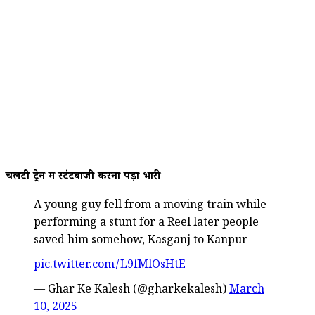
चलटी ट्रेन में स्टंटबाजी करना पड़ा भारी
A young guy fell from a moving train while
performing a stunt for a Reel later people
saved him somehow, Kasganj to Kanpur
pic.twitter.com/L9fMlOsHtE
— Ghar Ke Kalesh (@gharkekalesh)
March
10, 2025