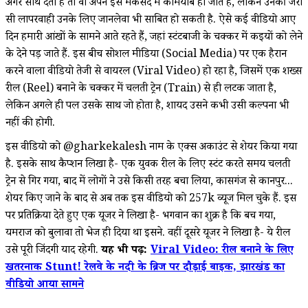
अगर साथ देती है तो वो अपने इस मकसद में कामयाब हो जाते हैं, लेकिन उनकी जरा
सी लापरवाही उनके लिए जानलेवा भी साबित हो सकती है. ऐसे कई वीडियो आए
दिन हमारी आंखों के सामने आते रहते हैं, जहां स्टंटबाजी के चक्कर में कइयों को लेने
के देने पड़ जाते हैं. इस बीच सोशल मीडिया (Social Media) पर एक हैरान
करने वाला वीडियो तेजी से वायरल (Viral Video) हो रहा है, जिसमें एक शख्स
रील (Reel) बनाने के चक्कर में चलती ट्रेन (Train) से ही लटक जाता है,
लेकिन अगले ही पल उसके साथ जो होता है, शायद उसने कभी उसी कल्पना भी
नहीं की होगी.
इस वीडियो को @gharkekalesh नाम के एक्स अकाउंट से शेयर किया गया
है. इसके साथ कैप्शन लिखा है- एक युवक रील के लिए स्टंट करते समय चलती
ट्रेन से गिर गया, बाद में लोगों ने उसे किसी तरह बचा लिया, कासगंज से कानपुर...
शेयर किए जाने के बाद से अब तक इस वीडियो को 257k व्यूज मिल चुके हैं. इस
पर प्रतिक्रिया देते हुए एक यूजर ने लिखा है- भगवान का शुक्र है कि बच गया,
यमराज को बुलावा तो भेज ही दिया था इसने. वहीं दूसरे यूजर ने लिखा है- ये रील
उसे पूरी जिंदगी याद रहेगी.
यह भी पढ़ें:
Viral Video: रील बनाने के लिए
खतरनाक Stunt! रेलवे के नदी के ब्रिज पर दौड़ाई बाइक, झारखंड का
वीडियो आया सामने