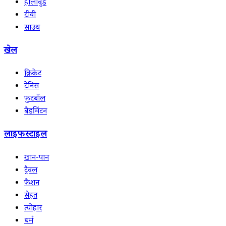
हॉलीवुड
टीवी
साउथ
खेल
क्रिकेट
टेनिस
फुटबॉल
बैडमिंटन
लाइफस्टाइल
खान-पान
ट्रैवल
फैशन
सेहत
त्योहार
धर्म