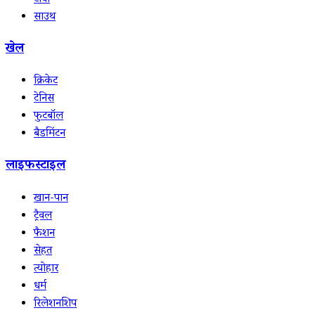
टीवी
साउथ
खेल
क्रिकेट
टेनिस
फुटबॉल
बैडमिंटन
लाइफस्टाइल
खान-पान
ट्रैवल
फैशन
सेहत
त्योहार
धर्म
रिलेशनशिप