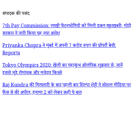
संपादक की पसंद
7th Pay Commission: लाखों पेंशनभोगियों को मिली डबल खुशखबरी, मोदी
सरकार ने जारी किया यह नया आदेश
Priyanka Chopra ने मुंबई में अपनी 7 करोड़ रुपए की प्रॉपर्टी बेची:
Reports
Tokyo Olympics 2020: खेलों का महाकुंभ ओलंपिक शुक्रवार से, जानें
इससे जुड़े रोमांचक और मजेदार किस्से
Raj Kundra की गिरफ्तारी के बाद पहली बार शिल्पा शेट्टी ने सोशल मीडिया पर
फैंस से की अपील, हंगामा 2 को लेकर कही ये बात