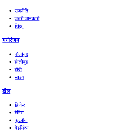
राजनीति
जरुरी जानकारी
शिक्षा
मनोरंजन
बॉलीवुड
हॉलीवुड
टीवी
साउथ
खेल
क्रिकेट
टेनिस
फुटबॉल
बैडमिंटन