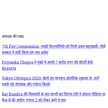
संपादक की पसंद
7th Pay Commission: लाखों पेंशनभोगियों को मिली डबल खुशखबरी, मोदी
सरकार ने जारी किया यह नया आदेश
Priyanka Chopra ने मुंबई में अपनी 7 करोड़ रुपए की प्रॉपर्टी बेची:
Reports
Tokyo Olympics 2020: खेलों का महाकुंभ ओलंपिक शुक्रवार से, जानें
इससे जुड़े रोमांचक और मजेदार किस्से
Raj Kundra की गिरफ्तारी के बाद पहली बार शिल्पा शेट्टी ने सोशल मीडिया पर
फैंस से की अपील, हंगामा 2 को लेकर कही ये बात