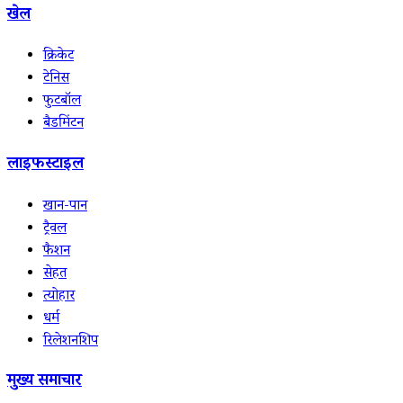
खेल
क्रिकेट
टेनिस
फुटबॉल
बैडमिंटन
लाइफस्टाइल
खान-पान
ट्रैवल
फैशन
सेहत
त्योहार
धर्म
रिलेशनशिप
मुख्य समाचार