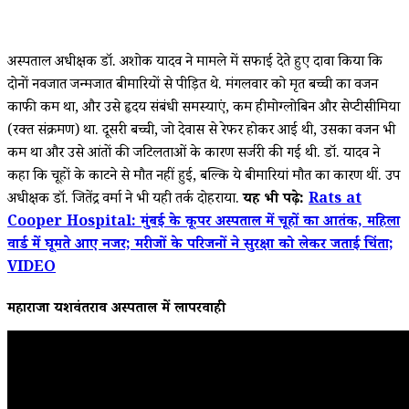
अस्पताल अधीक्षक डॉ. अशोक यादव ने मामले में सफाई देते हुए दावा किया कि
दोनों नवजात जन्मजात बीमारियों से पीड़ित थे. मंगलवार को मृत बच्ची का वजन
काफी कम था, और उसे हृदय संबंधी समस्याएं, कम हीमोग्लोबिन और सेप्टीसीमिया
(रक्त संक्रमण) था. दूसरी बच्ची, जो देवास से रेफर होकर आई थी, उसका वजन भी
कम था और उसे आंतों की जटिलताओं के कारण सर्जरी की गई थी. डॉ. यादव ने
कहा कि चूहों के काटने से मौत नहीं हुई, बल्कि ये बीमारियां मौत का कारण थीं. उप
अधीक्षक डॉ. जितेंद्र वर्मा ने भी यही तर्क दोहराया.
यह भी पढ़े:
Rats at
Cooper Hospital: मुंबई के कूपर अस्पताल में चूहों का आतंक, महिला
वार्ड में घूमते आए नजर; मरीजों के परिजनों ने सुरक्षा को लेकर जताई चिंता;
VIDEO
महाराजा यशवंतराव अस्पताल में लापरवाही