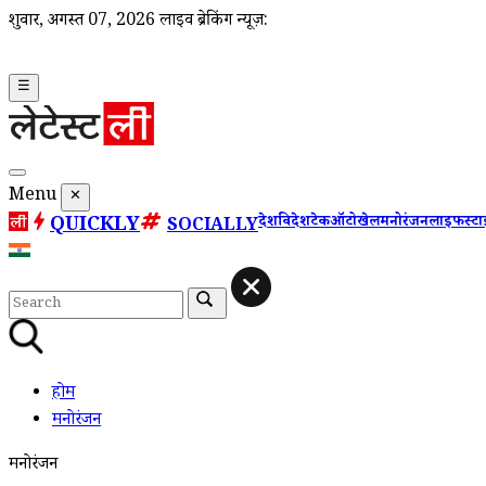
शुक्रवार, अगस्त 07, 2026
लाइव ब्रेकिंग न्यूज़:
☰
Menu
✕
QUICKLY
देश
विदेश
टेक
ऑटो
खेल
मनोरंजन
लाइफस्ट
SOCIALLY
होम
मनोरंजन
मनोरंजन