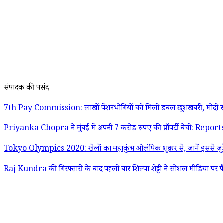
संपादक की पसंद
7th Pay Commission: लाखों पेंशनभोगियों को मिली डबल खुशखबरी, मोदी स
Priyanka Chopra ने मुंबई में अपनी 7 करोड़ रुपए की प्रॉपर्टी बेची: Report
Tokyo Olympics 2020: खेलों का महाकुंभ ओलंपिक शुक्रवार से, जानें इससे जुड़
Raj Kundra की गिरफ्तारी के बाद पहली बार शिल्पा शेट्टी ने सोशल मीडिया पर फ