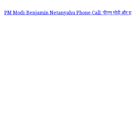
-Benjamin Netanyahu Phone Call: पीएम मोदी और इजरायल के प्रधानमंत्री बेंजा