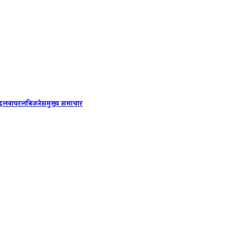
PM Modi
ाइल
वायरल
बिजनेस
मुख्य समाचार