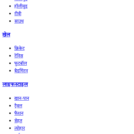
हॉलीवुड
टीवी
साउथ
खेल
क्रिकेट
टेनिस
फुटबॉल
बैडमिंटन
लाइफस्टाइल
खान-पान
ट्रैवल
फैशन
सेहत
त्योहार