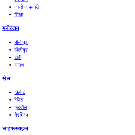
राजनीति
जरुरी जानकारी
शिक्षा
मनोरंजन
बॉलीवुड
हॉलीवुड
टीवी
साउथ
खेल
क्रिकेट
टेनिस
फुटबॉल
बैडमिंटन
लाइफस्टाइल