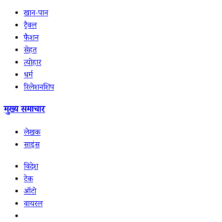
खान-पान
ट्रैवल
फैशन
सेहत
त्योहार
धर्म
रिलेशनशिप
मुख्य समाचार
लेखक
साइंस
विदेश
टेक
ऑटो
वायरल