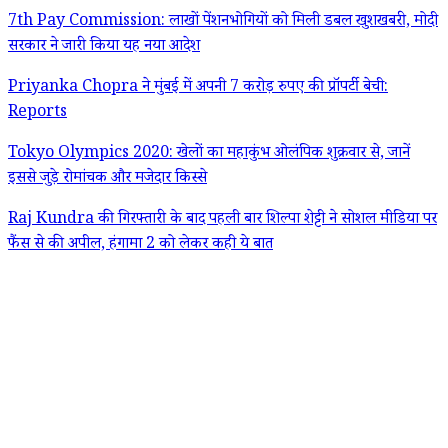
7th Pay Commission: लाखों पेंशनभोगियों को मिली डबल खुशखबरी, मोदी
सरकार ने जारी किया यह नया आदेश
Priyanka Chopra ने मुंबई में अपनी 7 करोड़ रुपए की प्रॉपर्टी बेची:
Reports
Tokyo Olympics 2020: खेलों का महाकुंभ ओलंपिक शुक्रवार से, जानें
इससे जुड़े रोमांचक और मजेदार किस्से
Raj Kundra की गिरफ्तारी के बाद पहली बार शिल्पा शेट्टी ने सोशल मीडिया पर
फैंस से की अपील, हंगामा 2 को लेकर कही ये बात