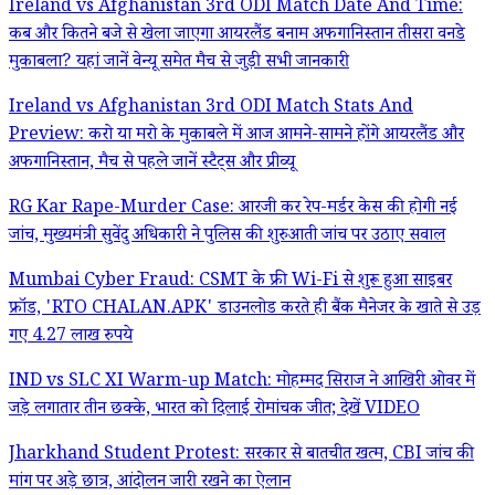
Ireland vs Afghanistan 3rd ODI Match Date And Time:
कब और कितने बजे से खेला जाएगा आयरलैंड बनाम अफगानिस्तान तीसरा वनडे
मुकाबला? यहां जानें वेन्यू समेत मैच से जुड़ी सभी जानकारी
Ireland vs Afghanistan 3rd ODI Match Stats And
Preview: करो या मरो के मुकाबले में आज आमने-सामने होंगे आयरलैंड और
अफगानिस्तान, मैच से पहले जानें स्टैट्स और प्रीव्यू
RG Kar Rape-Murder Case: आरजी कर रेप-मर्डर केस की होगी नई
जांच, मुख्यमंत्री सुवेंदु अधिकारी ने पुलिस की शुरुआती जांच पर उठाए सवाल
Mumbai Cyber Fraud: CSMT के फ्री Wi-Fi से शुरू हुआ साइबर
फ्रॉड, 'RTO CHALAN.APK' डाउनलोड करते ही बैंक मैनेजर के खाते से उड़
गए 4.27 लाख रुपये
IND vs SLC XI Warm-up Match: मोहम्मद सिराज ने आखिरी ओवर में
जड़े लगातार तीन छक्के, भारत को दिलाई रोमांचक जीत; देखें VIDEO
Jharkhand Student Protest: सरकार से बातचीत खत्म, CBI जांच की
मांग पर अड़े छात्र, आंदोलन जारी रखने का ऐलान