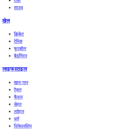
टीवी
साउथ
खेल
क्रिकेट
टेनिस
फुटबॉल
बैडमिंटन
लाइफस्टाइल
खान-पान
ट्रैवल
फैशन
सेहत
त्योहार
धर्म
रिलेशनशिप