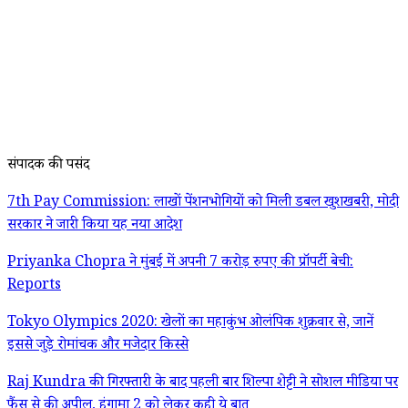
संपादक की पसंद
7th Pay Commission: लाखों पेंशनभोगियों को मिली डबल खुशखबरी, मोदी
सरकार ने जारी किया यह नया आदेश
Priyanka Chopra ने मुंबई में अपनी 7 करोड़ रुपए की प्रॉपर्टी बेची:
Reports
Tokyo Olympics 2020: खेलों का महाकुंभ ओलंपिक शुक्रवार से, जानें
इससे जुड़े रोमांचक और मजेदार किस्से
Raj Kundra की गिरफ्तारी के बाद पहली बार शिल्पा शेट्टी ने सोशल मीडिया पर
फैंस से की अपील, हंगामा 2 को लेकर कही ये बात