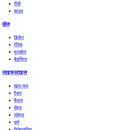
टीवी
साउथ
खेल
क्रिकेट
टेनिस
फुटबॉल
बैडमिंटन
लाइफस्टाइल
खान-पान
ट्रैवल
फैशन
सेहत
त्योहार
धर्म