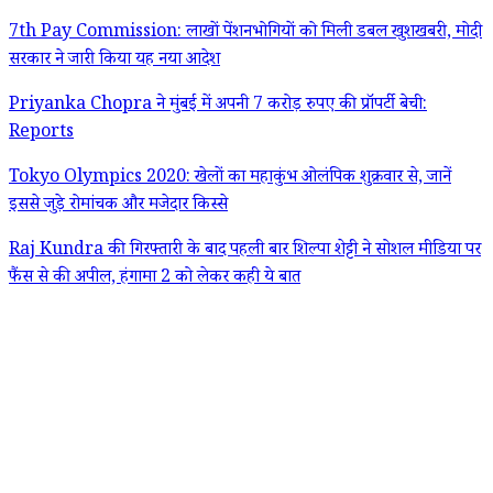
7th Pay Commission: लाखों पेंशनभोगियों को मिली डबल खुशखबरी, मोदी
सरकार ने जारी किया यह नया आदेश
Priyanka Chopra ने मुंबई में अपनी 7 करोड़ रुपए की प्रॉपर्टी बेची:
Reports
Tokyo Olympics 2020: खेलों का महाकुंभ ओलंपिक शुक्रवार से, जानें
इससे जुड़े रोमांचक और मजेदार किस्से
Raj Kundra की गिरफ्तारी के बाद पहली बार शिल्पा शेट्टी ने सोशल मीडिया पर
फैंस से की अपील, हंगामा 2 को लेकर कही ये बात