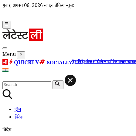
गुरूवार, अगस्त 06, 2026
लाइव ब्रेकिंग न्यूज़:
☰
Menu
✕
QUICKLY
देश
विदेश
टेक
ऑटो
खेल
मनोरंजन
लाइफस्ट
SOCIALLY
होम
विदेश
विदेश