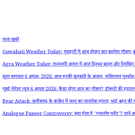
ताजा खबरें
Guwahati Weather Today: गुवाहाटी में आज दोपहर बाद बदलेगा मौसम; बूंद
Agra Weather Today: ताजनगरी आगरा में आज दिनभर बादल और रिमझिम फुह
सूरत समाचार 6 अगस्त, 2026: आज हल्की बूंदाबांदी के आसार, नासिरनगर पुनर्वास, 
मुंबई लेटेस्ट न्यूज 6 अगस्त 2026: कैसा रहेगा आज का मौसम? डॉक्टरों की हड़ताल,
Bear Attack: छत्तीसगढ़ के कांकेर में भालू का जानलेवा हमला; भाई-बहन क
Analogue Paneer Controversy: क्या होता है 'एनालॉग पनीर'? जानें असल