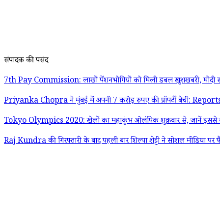
संपादक की पसंद
7th Pay Commission: लाखों पेंशनभोगियों को मिली डबल खुशखबरी, मोदी स
Priyanka Chopra ने मुंबई में अपनी 7 करोड़ रुपए की प्रॉपर्टी बेची: Report
Tokyo Olympics 2020: खेलों का महाकुंभ ओलंपिक शुक्रवार से, जानें इससे जु
Raj Kundra की गिरफ्तारी के बाद पहली बार शिल्पा शेट्टी ने सोशल मीडिया पर फ