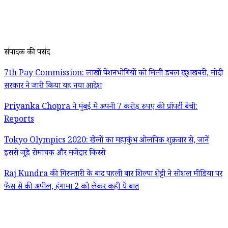
संपादक की पसंद
7th Pay Commission: लाखों पेंशनभोगियों को मिली डबल खुशखबरी, मोदी
सरकार ने जारी किया यह नया आदेश
Priyanka Chopra ने मुंबई में अपनी 7 करोड़ रुपए की प्रॉपर्टी बेची:
Reports
Tokyo Olympics 2020: खेलों का महाकुंभ ओलंपिक शुक्रवार से, जानें
इससे जुड़े रोमांचक और मजेदार किस्से
Raj Kundra की गिरफ्तारी के बाद पहली बार शिल्पा शेट्टी ने सोशल मीडिया पर
फैंस से की अपील, हंगामा 2 को लेकर कही ये बात