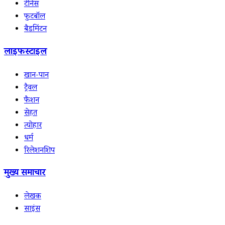
टेनिस
फुटबॉल
बैडमिंटन
लाइफस्टाइल
खान-पान
ट्रैवल
फैशन
सेहत
त्योहार
धर्म
रिलेशनशिप
मुख्य समाचार
लेखक
साइंस