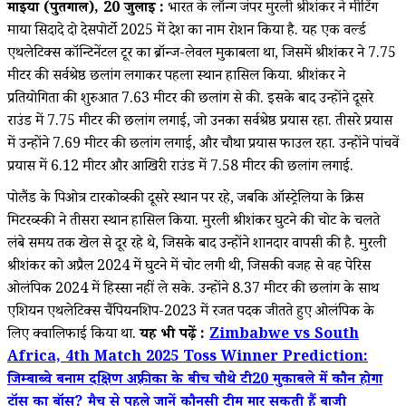
माइया (पुर्तगाल), 20 जुलाई :
भारत के लॉन्ग जंपर मुरली श्रीशंकर ने मीटिंग
माया सिदादे दो देसपोर्टो 2025 में देश का नाम रोशन किया है. यह एक वर्ल्ड
एथलेटिक्स कॉन्टिनेंटल टूर का ब्रॉन्ज-लेवल मुकाबला था, जिसमें श्रीशंकर ने 7.75
मीटर की सर्वश्रेष्ठ छलांग लगाकर पहला स्थान हासिल किया. श्रीशंकर ने
प्रतियोगिता की शुरुआत 7.63 मीटर की छलांग से की. इसके बाद उन्होंने दूसरे
राउंड में 7.75 मीटर की छलांग लगाई, जो उनका सर्वश्रेष्ठ प्रयास रहा. तीसरे प्रयास
में उन्होंने 7.69 मीटर की छलांग लगाई, और चौथा प्रयास फाउल रहा. उन्होंने पांचवें
प्रयास में 6.12 मीटर और आखिरी राउंड में 7.58 मीटर की छलांग लगाई.
पोलैंड के पिओत्र टारकोव्स्की दूसरे स्थान पर रहे, जबकि ऑस्ट्रेलिया के क्रिस
मिटरव्स्की ने तीसरा स्थान हासिल किया. मुरली श्रीशंकर घुटने की चोट के चलते
लंबे समय तक खेल से दूर रहे थे, जिसके बाद उन्होंने शानदार वापसी की है. मुरली
श्रीशंकर को अप्रैल 2024 में घुटने में चोट लगी थी, जिसकी वजह से वह पेरिस
ओलंपिक 2024 में हिस्सा नहीं ले सके. उन्होंने 8.37 मीटर की छलांग के साथ
एशियन एथलेटिक्स चैंपियनशिप-2023 में रजत पदक जीतते हुए ओलंपिक के
लिए क्वालिफाई किया था.
यह भी पढ़ें :
Zimbabwe vs South
Africa, 4th Match 2025 Toss Winner Prediction:
जिम्बाब्वे बनाम दक्षिण अफ़्रीका के बीच चौथे टी20 मुकाबले में कौन होगा
टॉस का बॉस? मैच से पहले जानें कौनसी टीम मार सकती हैं बाजी