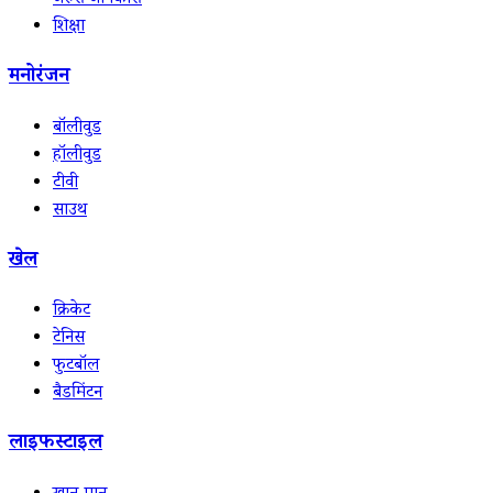
जरुरी जानकारी
शिक्षा
मनोरंजन
बॉलीवुड
हॉलीवुड
टीवी
साउथ
खेल
क्रिकेट
टेनिस
फुटबॉल
बैडमिंटन
लाइफस्टाइल