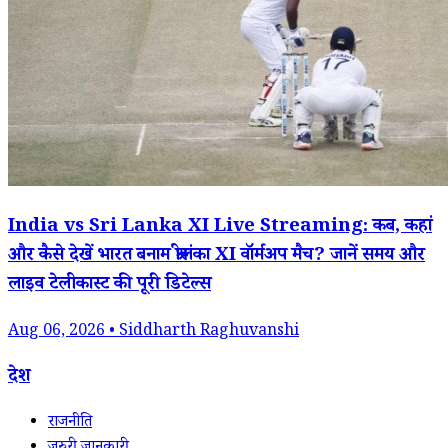
India vs Sri Lanka XI Live Streaming: कब, कहां
और कैसे देखें भारत बनाम श्रीलंका XI वॉर्मअप मैच? जानें समय और
लाइव टेलीकास्ट की पूरी डिटेल्स
Aug 06, 2026 • Siddharth Raghuvanshi
देश
राजनीति