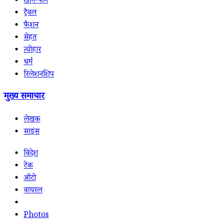
खान-पान
ट्रैवल
फैशन
सेहत
त्योहार
धर्म
रिलेशनशिप
मुख्य समाचार
लेखक
साइंस
विदेश
टेक
ऑटो
वायरल
Photos