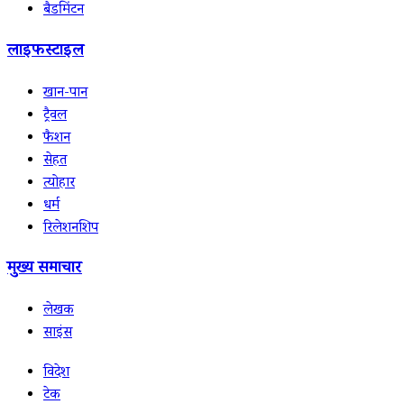
बैडमिंटन
लाइफस्टाइल
खान-पान
ट्रैवल
फैशन
सेहत
त्योहार
धर्म
रिलेशनशिप
मुख्य समाचार
लेखक
साइंस
विदेश
टेक