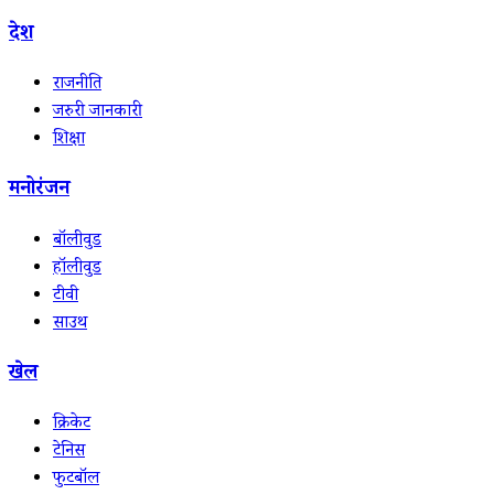
देश
राजनीति
जरुरी जानकारी
शिक्षा
मनोरंजन
बॉलीवुड
हॉलीवुड
टीवी
साउथ
खेल
क्रिकेट
टेनिस
फुटबॉल