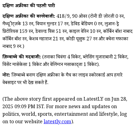
दक्षिण अफ्रीका की पहली पारी
दक्षिण अफ्रीका की बल्लेबाजी:
418/9, 90 ओवर (टोनी डी ज़ोरज़ी 0 रन,
मैथ्यू ब्रीट्ज़के 13 रन, वियान मुल्डर 17 रन, डेविड बेडिंघम 0 रन, लुआन-ड्रे
प्रिटोरियस 159 रन, डेवाल्ड ब्रेविस 51 रन, काइल वेरिन 10 रन, कॉर्बिन बॉश नाबाद
कॉर्बिन बॉश रन, केशव महाराज 21 रन, कोडी यूसुफ 27 रन और क्वेना मफाका
नाबाद 9 रन.)
ज़िम्बाब्वे की गेंदबाजी:
(तनाका चिवंगा 4 विकेट, ब्लेसिंग मुजाराबानी 2 विकेट,
विंसेंट मासेकेसा 1 विकेट और वेलिंग्टन मसाकाद्जा 1 विकेट).
नोट:
ज़िम्बाब्वे बनाम दक्षिण अफ्रीका के मैच का लाइव स्कोरकार्ड आप हमारे
वेबसाइट पर भी देख सकते हैं.
(The above story first appeared on LatestLY on Jun 28,
2025 09:09 PM IST. For more news and updates on
politics, world, sports, entertainment and lifestyle, log
on to our website
latestly.com
).