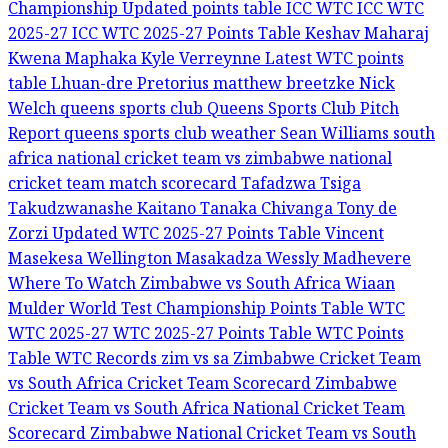
Championship Updated points table
ICC WTC
ICC WTC
2025-27
ICC WTC 2025-27 Points Table
Keshav Maharaj
Kwena Maphaka
Kyle Verreynne
Latest WTC points
table
Lhuan-dre Pretorius
matthew breetzke
Nick
Welch
queens sports club
Queens Sports Club Pitch
Report
queens sports club weather
Sean Williams
south
africa national cricket team vs zimbabwe national
cricket team match scorecard
Tafadzwa Tsiga
Takudzwanashe Kaitano
Tanaka Chivanga
Tony de
Zorzi
Updated WTC 2025-27 Points Table
Vincent
Masekesa
Wellington Masakadza
Wessly Madhevere
Where To Watch Zimbabwe vs South Africa
Wiaan
Mulder
World Test Championship Points Table
WTC
WTC 2025-27
WTC 2025-27 Points Table
WTC Points
Table
WTC Records
zim vs sa
Zimbabwe Cricket Team
vs South Africa Cricket Team Scorecard
Zimbabwe
Cricket Team vs South Africa National Cricket Team
Scorecard
Zimbabwe National Cricket Team vs South