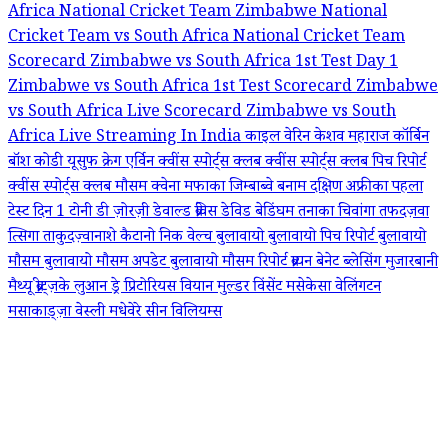
Africa National Cricket Team
Zimbabwe National
Cricket Team vs South Africa National Cricket Team
Scorecard
Zimbabwe vs South Africa 1st Test Day 1
Zimbabwe vs South Africa 1st Test Scorecard
Zimbabwe
vs South Africa Live Scorecard
Zimbabwe vs South
Africa Live Streaming In India
काइल वेरिन
केशव महाराज
कॉर्बिन
बॉश
कोडी यूसुफ
क्रेग एर्विन
क्वींस स्पोर्ट्स क्लब
क्वींस स्पोर्ट्स क्लब पिच रिपोर्ट
क्वींस स्पोर्ट्स क्लब मौसम
क्वेना मफाका
जिम्बाब्वे बनाम दक्षिण अफ्रीका पहला
टेस्ट दिन 1
टोनी डी ज़ोरज़ी
डेवाल्ड ब्रेविस
डेविड बेडिंघम
तनाका चिवांगा
तफदज़वा
त्सिगा
ताकुदज़्वानाशे कैटानो
निक वेल्च
बुलावायो
बुलावायो पिच रिपोर्ट
बुलावायो
मौसम
बुलावायो मौसम अपडेट
बुलावायो मौसम रिपोर्ट
ब्रायन बेनेट
ब्लेसिंग मुजारबानी
मैथ्यू ब्रीट्ज़के
लुआन ड्रे प्रिटोरियस
वियान मुल्डर
विंसेंट मसेकेसा
वेलिंगटन
मसाकाड्ज़ा
वेस्ली मधेवेरे
सीन विलियम्स