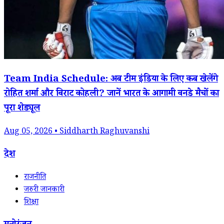
Team India Schedule: अब टीम इंडिया के लिए कब खेलेंगे
रोहित शर्मा और विराट कोहली? जानें भारत के आगामी वनडे मैचों का
पूरा शेड्यूल
Aug 05, 2026 • Siddharth Raghuvanshi
देश
राजनीति
जरुरी जानकारी
शिक्षा