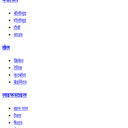
मनोरंजन
बॉलीवुड
हॉलीवुड
टीवी
साउथ
खेल
क्रिकेट
टेनिस
फुटबॉल
बैडमिंटन
लाइफस्टाइल
खान-पान
ट्रैवल
फैशन