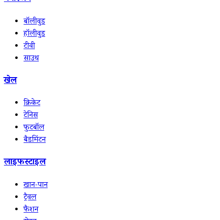
बॉलीवुड
हॉलीवुड
टीवी
साउथ
खेल
क्रिकेट
टेनिस
फुटबॉल
बैडमिंटन
लाइफस्टाइल
खान-पान
ट्रैवल
फैशन