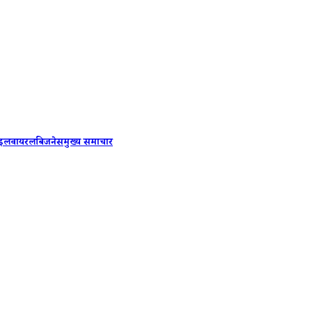
PM Modi-
ाइल
वायरल
बिजनेस
मुख्य समाचार