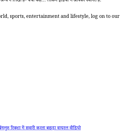
न्य ने लिखा है- क्या कहें… लेकिन इंडिया में आपका स्वागत है.
ld, sports, entertainment and lifestyle, log on to our
बेंगलुरु
रिक्शा में सवारी करता बछड़ा
वायरल वीडियो