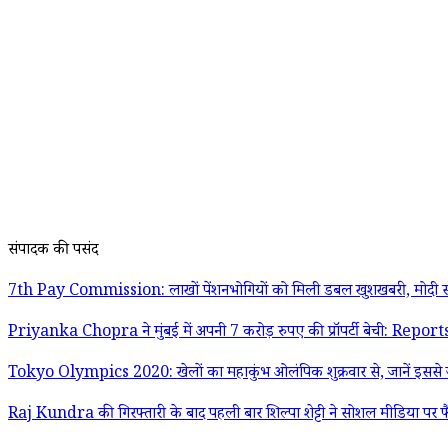
संपादक की पसंद
7th Pay Commission: लाखों पेंशनभोगियों को मिली डबल खुशखबरी, मोदी स
Priyanka Chopra ने मुंबई में अपनी 7 करोड़ रुपए की प्रॉपर्टी बेची: Report
Tokyo Olympics 2020: खेलों का महाकुंभ ओलंपिक शुक्रवार से, जानें इससे जु
Raj Kundra की गिरफ्तारी के बाद पहली बार शिल्पा शेट्टी ने सोशल मीडिया पर फ