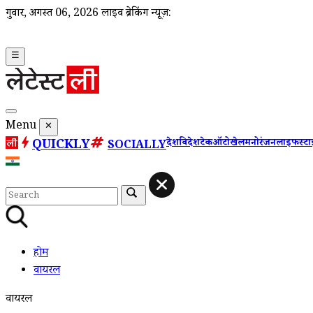
गुरूवार, अगस्त 06, 2026
लाइव ब्रेकिंग न्यूज़:
☰
Menu
✕
QUICKLY
देश
विदेश
टेक
ऑटो
खेल
मनोरंजन
लाइफस्ट
SOCIALLY
होम
वायरल
वायरल