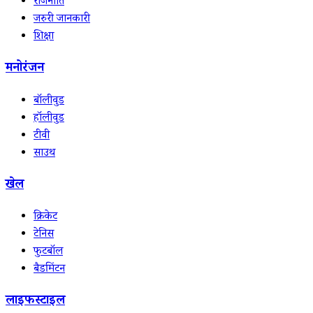
राजनीति
जरुरी जानकारी
शिक्षा
मनोरंजन
बॉलीवुड
हॉलीवुड
टीवी
साउथ
खेल
क्रिकेट
टेनिस
फुटबॉल
बैडमिंटन
लाइफस्टाइल