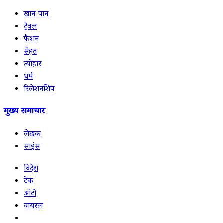
खान-पान
ट्रैवल
फैशन
सेहत
त्योहार
धर्म
रिलेशनशिप
मुख्य समाचार
लेखक
साइंस
विदेश
टेक
ऑटो
वायरल