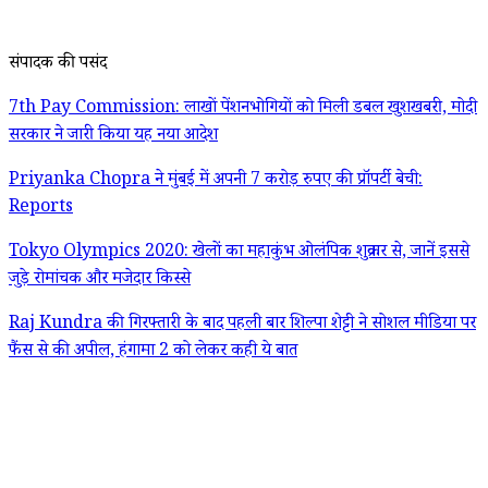
संपादक की पसंद
7th Pay Commission: लाखों पेंशनभोगियों को मिली डबल खुशखबरी, मोदी
सरकार ने जारी किया यह नया आदेश
Priyanka Chopra ने मुंबई में अपनी 7 करोड़ रुपए की प्रॉपर्टी बेची:
Reports
Tokyo Olympics 2020: खेलों का महाकुंभ ओलंपिक शुक्रवार से, जानें इससे
जुड़े रोमांचक और मजेदार किस्से
Raj Kundra की गिरफ्तारी के बाद पहली बार शिल्पा शेट्टी ने सोशल मीडिया पर
फैंस से की अपील, हंगामा 2 को लेकर कही ये बात