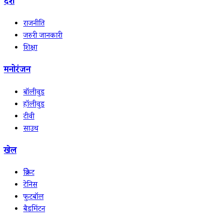
देश
राजनीति
जरुरी जानकारी
शिक्षा
मनोरंजन
बॉलीवुड
हॉलीवुड
टीवी
साउथ
खेल
क्रिकेट
टेनिस
फुटबॉल
बैडमिंटन