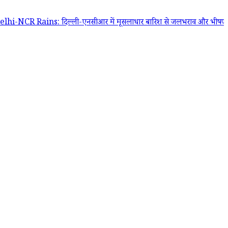
Rains: दिल्ली-एनसीआर में मूसलाधार बारिश से जलभराव और भीषण जाम, IMD न