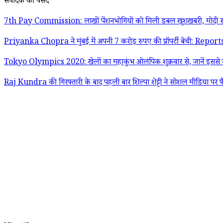
संपादक की पसंद
7th Pay Commission: लाखों पेंशनभोगियों को मिली डबल खुशखबरी, मोदी स
Priyanka Chopra ने मुंबई में अपनी 7 करोड़ रुपए की प्रॉपर्टी बेची: Report
Tokyo Olympics 2020: खेलों का महाकुंभ ओलंपिक शुक्रवार से, जानें इससे जु
Raj Kundra की गिरफ्तारी के बाद पहली बार शिल्पा शेट्टी ने सोशल मीडिया पर फ