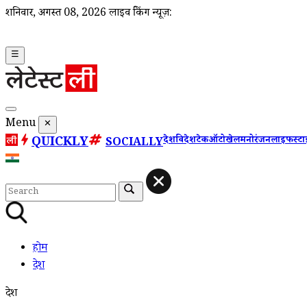
शनिवार, अगस्त 08, 2026
लाइव ब्रेकिंग न्यूज़:
☰
Menu
✕
QUICKLY
देश
विदेश
टेक
ऑटो
खेल
मनोरंजन
लाइफस्ट
SOCIALLY
होम
देश
देश