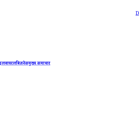
Delhi-NCR 
ाइल
वायरल
बिजनेस
मुख्य समाचार