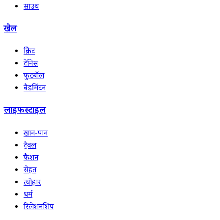
साउथ
खेल
क्रिकेट
टेनिस
फुटबॉल
बैडमिंटन
लाइफस्टाइल
खान-पान
ट्रैवल
फैशन
सेहत
त्योहार
धर्म
रिलेशनशिप