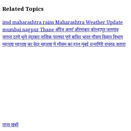
Related Topics
imd
maharashtra rains
Maharashtra Weather Update
mumbai
nagpur
Thane
ऑरेंज अलर्ट
औरंगाबाद
कोल्हापुर
जलगांव
जलना
ठाणे
धुले
नंदुरबार
नासिक
पालघर
पुणे
बारिश
भारत मौसम विज्ञान विभाग
महाराष्ट्र
महाराष्ट्र का वेदर
महाराष्ट्र में मौसम का हाल
मुंबई
रत्नागिरी
रायगढ़
सतारा
ताजा खबरें