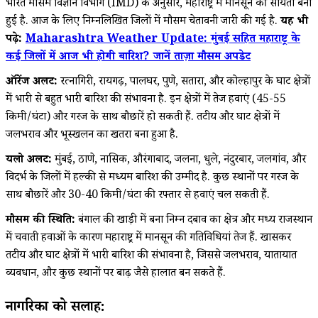
भारत मौसम विज्ञान विभाग (IMD) के अनुसार, महाराष्ट्र में मानसून की सक्रियता बनी
हुई है. आज के लिए निम्नलिखित जिलों में मौसम चेतावनी जारी की गई है.
यह भी
पढ़े:
Maharashtra Weather Update: मुंबई सहित महाराष्ट्र के
कई जिलों में आज भी होगी बारिश? जानें ताज़ा मौसम अपडेट
ऑरेंज अलर्ट:
रत्नागिरी, रायगढ़, पालघर, पुणे, सतारा, और कोल्हापुर के घाट क्षेत्रों
में भारी से बहुत भारी बारिश की संभावना है. इन क्षेत्रों में तेज हवाएं (45-55
किमी/घंटा) और गरज के साथ बौछारें हो सकती हैं. तटीय और घाट क्षेत्रों में
जलभराव और भूस्खलन का खतरा बना हुआ है.
यलो अलर्ट:
मुंबई, ठाणे, नासिक, औरंगाबाद, जलना, धुले, नंदुरबार, जलगांव, और
विदर्भ के जिलों में हल्की से मध्यम बारिश की उम्मीद है. कुछ स्थानों पर गरज के
साथ बौछारें और 30-40 किमी/घंटा की रफ्तार से हवाएं चल सकती हैं.
मौसम की स्थिति:
बंगाल की खाड़ी में बना निम्न दबाव का क्षेत्र और मध्य राजस्थान
में चक्रवाती हवाओं के कारण महाराष्ट्र में मानसून की गतिविधियां तेज हैं. खासकर
तटीय और घाट क्षेत्रों में भारी बारिश की संभावना है, जिससे जलभराव, यातायात
व्यवधान, और कुछ स्थानों पर बाढ़ जैसे हालात बन सकते हैं.
नागरिकों को सलाह: