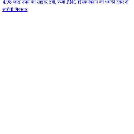
4.98 लाख रुपये की साइबर ठगी, फर्जी PNG डिस्कनेक्शन की धमकी देकर दो
आरोपी गिरफ्तार