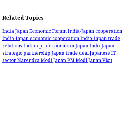
Related Topics
India Japan Economic Forum
India-Japan cooperation
India-Japan economic cooperation
India-Japan trade
relations
Indian professionals in Japan
Indo-Japan
strategic partnership
Japan trade deal
Japanese IT
sector
Narendra Modi Japan
PM Modi Japan Visit