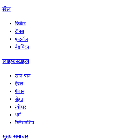
खेल
क्रिकेट
टेनिस
फुटबॉल
बैडमिंटन
लाइफस्टाइल
खान-पान
ट्रैवल
फैशन
सेहत
त्योहार
धर्म
रिलेशनशिप
मुख्य समाचार