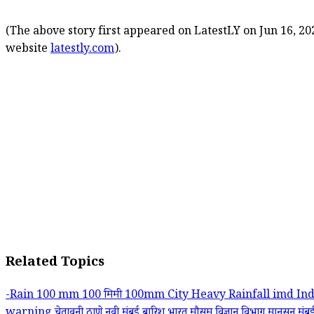
(The above story first appeared on LatestLY on Jun 16, 202
website
latestly.com
).
Related Topics
-Rain
100 mm
100 मिमी
100mm
City
Heavy Rainfall
imd
In
warning
चेतावनी
ठाणे
नवी मुंबई
बारिश
भारत मौसम विज्ञान विभाग
मानसून
मुं