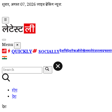
शुक्रवार, अगस्त 07, 2026
लाइव ब्रेकिंग न्यूज़:
☰
Menu
✕
QUICKLY
देश
विदेश
टेक
ऑटो
खेल
मनोरंजन
लाइफस्ट
SOCIALLY
होम
देश
देश