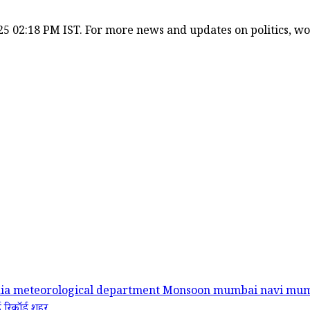
5 02:18 PM IST. For more news and updates on politics, worl
dia meteorological department
Monsoon
mumbai
navi mu
बई
रिकॉर्ड
शहर