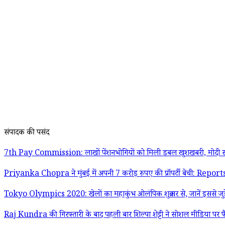
संपादक की पसंद
7th Pay Commission: लाखों पेंशनभोगियों को मिली डबल खुशखबरी, मोदी स
Priyanka Chopra ने मुंबई में अपनी 7 करोड़ रुपए की प्रॉपर्टी बेची: Report
Tokyo Olympics 2020: खेलों का महाकुंभ ओलंपिक शुक्रवार से, जानें इससे जुड़
Raj Kundra की गिरफ्तारी के बाद पहली बार शिल्पा शेट्टी ने सोशल मीडिया पर फ