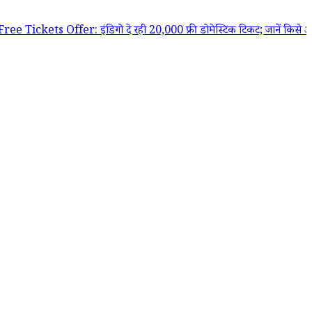
s Offer: इंडिगो दे रही 20,000 फ्री डोमेस्टिक टिकट; जानें किसे और कैसे मिल