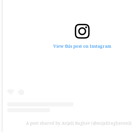
View this post on Instagram
A post shared by Anjali Raghav (@anjaliraghavonli