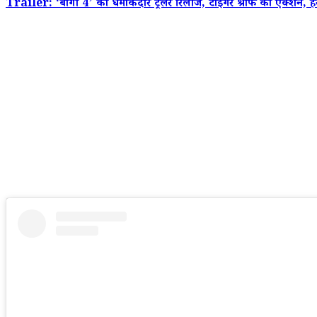
Trailer: ‘बागी 4’ का धमाकेदार ट्रेलर रिलीज, टाइगर श्रॉफ का एक्शन, हर