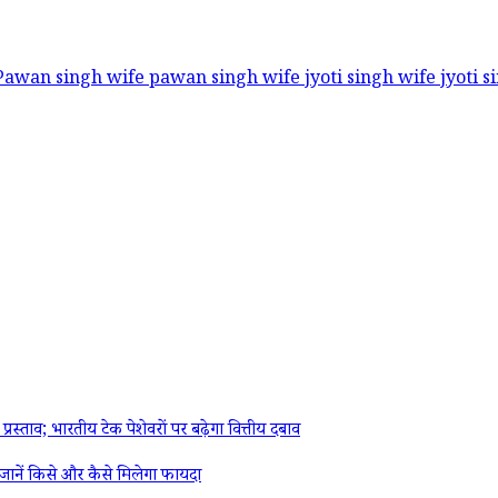
Pawan singh wife
pawan singh wife jyoti singh
wife jyoti 
ताव; भारतीय टेक पेशेवरों पर बढ़ेगा वित्तीय दबाव
ानें किसे और कैसे मिलेगा फायदा