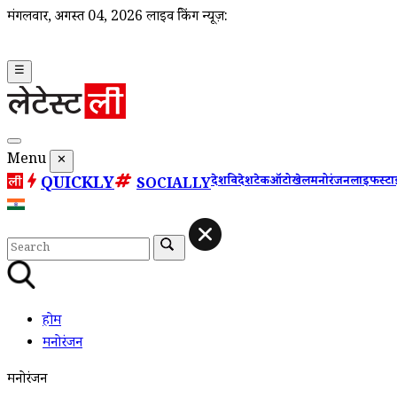
मंगलवार, अगस्त 04, 2026
लाइव ब्रेकिंग न्यूज़:
☰
Menu
✕
QUICKLY
देश
विदेश
टेक
ऑटो
खेल
मनोरंजन
लाइफस्ट
SOCIALLY
होम
मनोरंजन
मनोरंजन