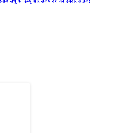
नाज संधू का डेब्यू और संजय दत्त का दमदार अंदाज!