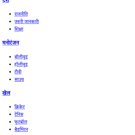
देश
राजनीति
जरुरी जानकारी
शिक्षा
मनोरंजन
बॉलीवुड
हॉलीवुड
टीवी
साउथ
खेल
क्रिकेट
टेनिस
फुटबॉल
बैडमिंटन