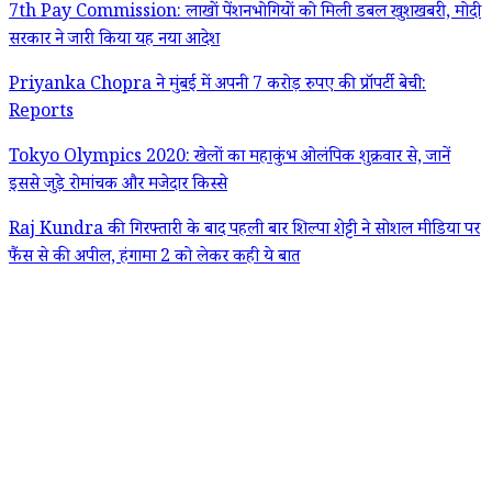
7th Pay Commission: लाखों पेंशनभोगियों को मिली डबल खुशखबरी, मोदी
सरकार ने जारी किया यह नया आदेश
Priyanka Chopra ने मुंबई में अपनी 7 करोड़ रुपए की प्रॉपर्टी बेची:
Reports
Tokyo Olympics 2020: खेलों का महाकुंभ ओलंपिक शुक्रवार से, जानें
इससे जुड़े रोमांचक और मजेदार किस्से
Raj Kundra की गिरफ्तारी के बाद पहली बार शिल्पा शेट्टी ने सोशल मीडिया पर
फैंस से की अपील, हंगामा 2 को लेकर कही ये बात