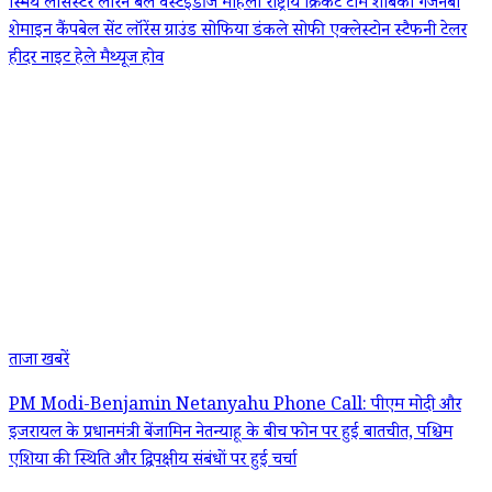
स्मिथ
लीसेस्टर
लॉरेन बेल
वेस्टइंडीज महिला राष्ट्रीय क्रिकेट टीम
शबिका गजनबी
शेमाइन कैंपबेल
सेंट लॉरेंस ग्राउंड
सोफिया डंकले
सोफी एक्लेस्टोन
स्टैफनी टेलर
हीदर नाइट
हेले मैथ्यूज
होव
ताजा खबरें
PM Modi-Benjamin Netanyahu Phone Call: पीएम मोदी और
इजरायल के प्रधानमंत्री बेंजामिन नेतन्याहू के बीच फोन पर हुई बातचीत, पश्चिम
एशिया की स्थिति और द्विपक्षीय संबंधों पर हुई चर्चा