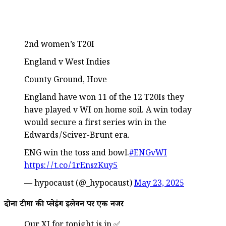
2nd women’s T20I
England v West Indies
County Ground, Hove
England have won 11 of the 12 T20Is they
have played v WI on home soil. A win today
would secure a first series win in the
Edwards/Sciver-Brunt era.
ENG win the toss and bowl.
#ENGvWI
https://t.co/1rEnszKuy5
— hypocaust (@_hypocaust)
May 23, 2025
दोनों टीमों की प्लेइंग इलेवन पर एक नजर
Our XI for tonight is in ✅