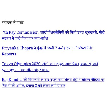
संपादक की पसंद
7th Pay Commission: लाखों पेंशनभोगियों को मिली डबल खुशखबरी, मोदी
सरकार ने जारी किया यह नया आदेश
Priyanka Chopra ने मुंबई में अपनी 7 करोड़ रुपए की प्रॉपर्टी बेची:
Reports
Tokyo Olympics 2020: खेलों का महाकुंभ ओलंपिक शुक्रवार से, जानें
इससे जुड़े रोमांचक और मजेदार किस्से
Raj Kundra की गिरफ्तारी के बाद पहली बार शिल्पा शेट्टी ने सोशल मीडिया पर
फैंस से की अपील, हंगामा 2 को लेकर कही ये बात