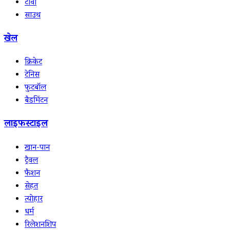
टीवी
साउथ
खेल
क्रिकेट
टेनिस
फुटबॉल
बैडमिंटन
लाइफस्टाइल
खान-पान
ट्रैवल
फैशन
सेहत
त्योहार
धर्म
रिलेशनशिप