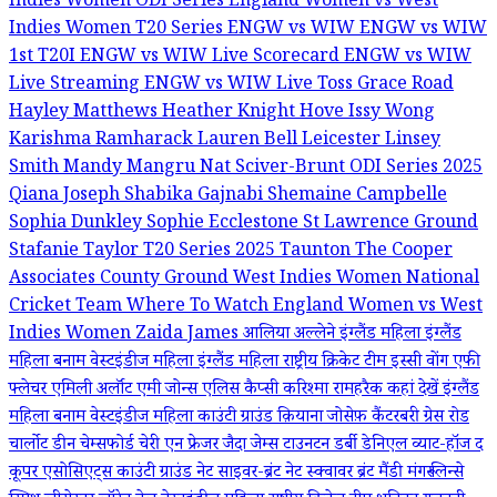
Indies Women ODI Series
England Women vs West
Indies Women T20 Series
ENGW vs WIW
ENGW vs WIW
1st T20I
ENGW vs WIW Live Scorecard
ENGW vs WIW
Live Streaming
ENGW vs WIW Live Toss
Grace Road
Hayley Matthews
Heather Knight
Hove
Issy Wong
Karishma Ramharack
Lauren Bell
Leicester
Linsey
Smith
Mandy Mangru
Nat Sciver-Brunt
ODI Series 2025
Qiana Joseph
Shabika Gajnabi
Shemaine Campbelle
Sophia Dunkley
Sophie Ecclestone
St Lawrence Ground
Stafanie Taylor
T20 Series 2025
Taunton
The Cooper
Associates County Ground
West Indies Women National
Cricket Team
Where To Watch England Women vs West
Indies Women
Zaida James
आलिया अल्लेने
इंग्लैंड महिला
इंग्लैंड
महिला बनाम वेस्टइंडीज महिला
इंग्लैंड महिला राष्ट्रीय क्रिकेट टीम
इस्सी वोंग
एफी
फ्लेचर
एमिली अर्लॉट
एमी जोन्स
एलिस कैप्सी
करिश्मा रामहरैक
कहां देखें इंग्लैंड
महिला बनाम वेस्टइंडीज महिला
काउंटी ग्राउंड
क़ियाना जोसेफ़
कैंटरबरी
ग्रेस रोड
चार्लोट डीन
चेम्सफोर्ड
चेरी एन फ्रेजर
जैदा जेम्स
टाउनटन
डर्बी
डेनिएल व्याट-हॉज
द
कूपर एसोसिएट्स काउंटी ग्राउंड
नेट साइवर-ब्रंट
नेट स्क्वावर ब्रंट
मैंडी मंगरू
लिन्से