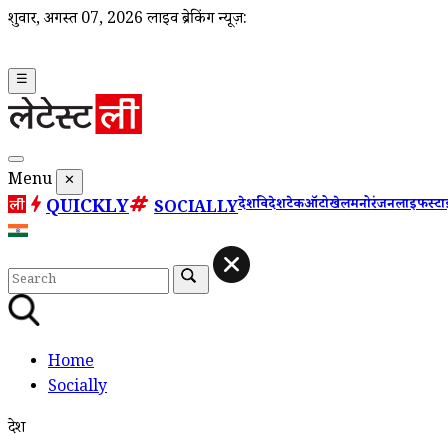
शुक्रवार, अगस्त 07, 2026
लाइव ब्रेकिंग न्यूज़:
☰
Menu
✕
QUICKLY
देश
विदेश
टेक
ऑटो
खेल
मनोरंजन
लाइफस्ट
SOCIALLY
Home
Socially
देश