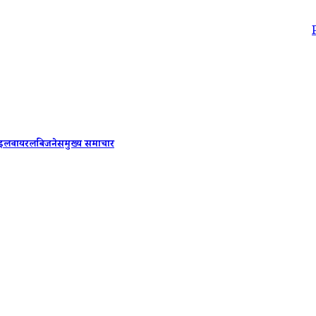
PM Modi-Benjam
ाइल
वायरल
बिजनेस
मुख्य समाचार