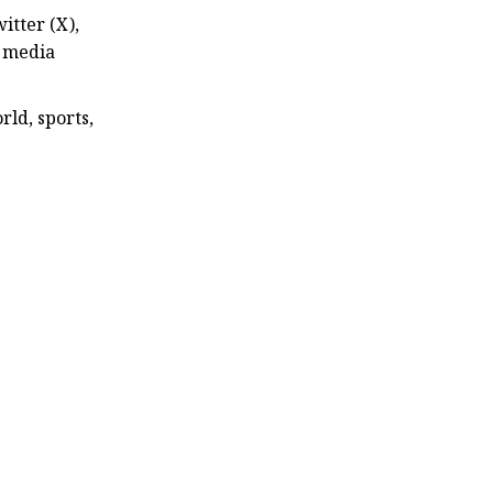
itter (X),
l media
rld, sports,