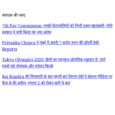
संपादक की पसंद
7th Pay Commission: लाखों पेंशनभोगियों को मिली डबल खुशखबरी, मोदी
सरकार ने जारी किया यह नया आदेश
Priyanka Chopra ने मुंबई में अपनी 7 करोड़ रुपए की प्रॉपर्टी बेची:
Reports
Tokyo Olympics 2020: खेलों का महाकुंभ ओलंपिक शुक्रवार से, जानें
इससे जुड़े रोमांचक और मजेदार किस्से
Raj Kundra की गिरफ्तारी के बाद पहली बार शिल्पा शेट्टी ने सोशल मीडिया पर
फैंस से की अपील, हंगामा 2 को लेकर कही ये बात