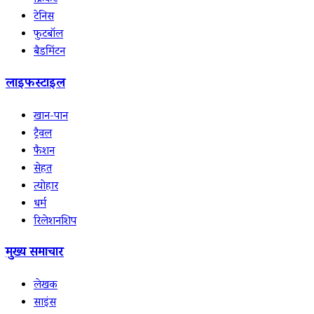
क्रिकेट
टेनिस
फुटबॉल
बैडमिंटन
लाइफस्टाइल
खान-पान
ट्रैवल
फैशन
सेहत
त्योहार
धर्म
रिलेशनशिप
मुख्य समाचार
लेखक
साइंस