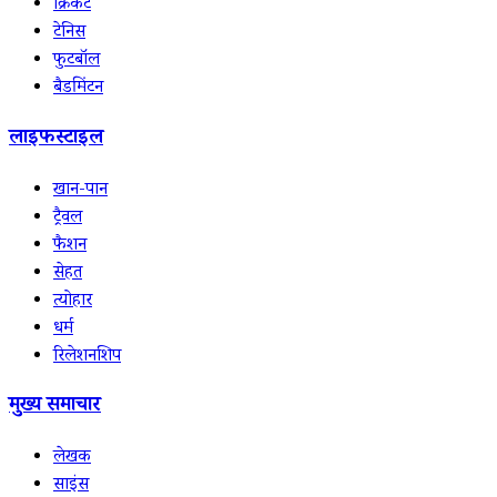
क्रिकेट
टेनिस
फुटबॉल
बैडमिंटन
लाइफस्टाइल
खान-पान
ट्रैवल
फैशन
सेहत
त्योहार
धर्म
रिलेशनशिप
मुख्य समाचार
लेखक
साइंस