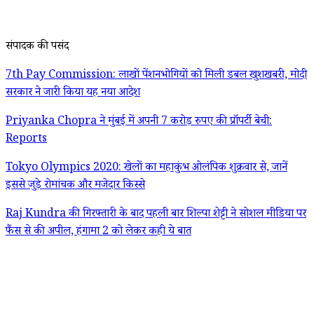
संपादक की पसंद
7th Pay Commission: लाखों पेंशनभोगियों को मिली डबल खुशखबरी, मोदी
सरकार ने जारी किया यह नया आदेश
Priyanka Chopra ने मुंबई में अपनी 7 करोड़ रुपए की प्रॉपर्टी बेची:
Reports
Tokyo Olympics 2020: खेलों का महाकुंभ ओलंपिक शुक्रवार से, जानें
इससे जुड़े रोमांचक और मजेदार किस्से
Raj Kundra की गिरफ्तारी के बाद पहली बार शिल्पा शेट्टी ने सोशल मीडिया पर
फैंस से की अपील, हंगामा 2 को लेकर कही ये बात