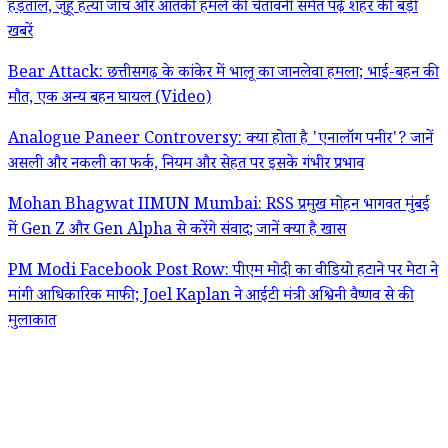
हड़ताल, जुहू हत्या जांच और आतंकी हमले की चेतावनी समेत पढ़ें शहर की बड़ी
खबरें
Bear Attack: छत्तीसगढ़ के कांकेर में भालू का जानलेवा हमला; भाई-बहन की
मौत, एक अन्य बहन घायल (Video)
Analogue Paneer Controversy: क्या होता है 'एनालॉग पनीर'? जानें
असली और नकली का फर्क, नियम और सेहत पर इसके गंभीर प्रभाव
Mohan Bhagwat IIMUN Mumbai: RSS प्रमुख मोहन भागवत मुंबई
में Gen Z और Gen Alpha से करेंगे संवाद; जानें क्या है खास
PM Modi Facebook Post Row: पीएम मोदी का वीडियो हटाने पर मेटा ने
मांगी आधिकारिक माफी; Joel Kaplan ने आईटी मंत्री अश्विनी वैष्णव से की
मुलाकात