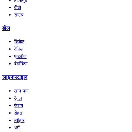
हॉलीवुड
टीवी
साउथ
खेल
क्रिकेट
टेनिस
फुटबॉल
बैडमिंटन
लाइफस्टाइल
खान-पान
ट्रैवल
फैशन
सेहत
त्योहार
धर्म