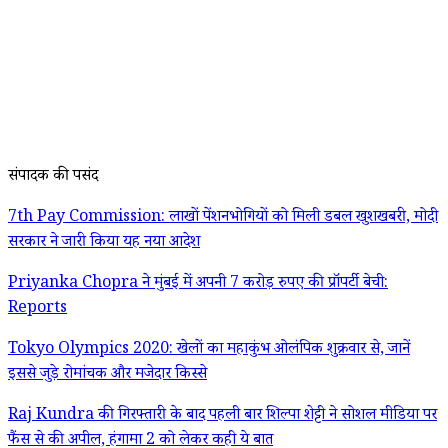
संपादक की पसंद
7th Pay Commission: लाखों पेंशनभोगियों को मिली डबल खुशखबरी, मोदी
सरकार ने जारी किया यह नया आदेश
Priyanka Chopra ने मुंबई में अपनी 7 करोड़ रुपए की प्रॉपर्टी बेची:
Reports
Tokyo Olympics 2020: खेलों का महाकुंभ ओलंपिक शुक्रवार से, जानें
इससे जुड़े रोमांचक और मजेदार किस्से
Raj Kundra की गिरफ्तारी के बाद पहली बार शिल्पा शेट्टी ने सोशल मीडिया पर
फैंस से की अपील, हंगामा 2 को लेकर कही ये बात