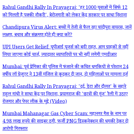
Rahul Gandhi Rally In Prayagraj: 'हर 1000 युवाओं में सिर्फ 12
को मिलती है पक्की नौकरी', बेरोजगारी को लेकर केंद्र सरकार पर साधा निशाना
Chandipura Virus Alert: बच्चों में तेजी से फैल रहा चांदीपुरा वायरस, जानें
लक्षण, बचाव और संक्रमण होते ही क्या करें?
UPI Users Get Relief: यूपीआई यूजर्स को बड़ी राहत, आम ग्राहकों से नहीं
लिया जाएगा कोई चार्ज, ज्यादातर व्यापारियों पर भी नहीं लगेगी एमडीआर
Mumbai: पूर्व प्रेमिका की पुलिस में फंसाने की कथित धमकियों से परेशान 24
वर्षीय लॉ ग्रेजुएट ने 13वीं मंजिल से कूदकर दी जान, दो महिलाओं पर मामला दर्ज
Rahul Gandhi Rally In Prayagraj: 'दर्द, डेटा और दौलत' के सहारे
राहुल गांधी ने साधा केंद्र पर निशाना, प्रयागराज की 'छात्रों की गूंज' रैली में उठाए
रोजगार और पेपर लीक के मुद्दे (Video)
Mumbai Mahanagar Gas Cyber Scam: महानगर गैस के नाम पर
4.98 लाख रुपये की साइबर ठगी, फर्जी PNG डिस्कनेक्शन की धमकी देकर दो
आरोपी गिरफ्तार