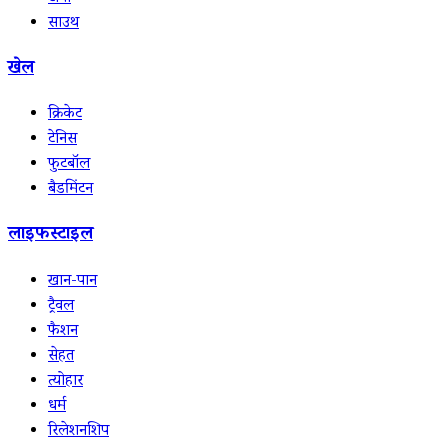
साउथ
खेल
क्रिकेट
टेनिस
फुटबॉल
बैडमिंटन
लाइफस्टाइल
खान-पान
ट्रैवल
फैशन
सेहत
त्योहार
धर्म
रिलेशनशिप