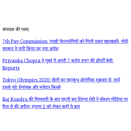
संपादक की पसंद
7th Pay Commission: लाखों पेंशनभोगियों को मिली डबल खुशखबरी, मोदी
सरकार ने जारी किया यह नया आदेश
Priyanka Chopra ने मुंबई में अपनी 7 करोड़ रुपए की प्रॉपर्टी बेची:
Reports
Tokyo Olympics 2020: खेलों का महाकुंभ ओलंपिक शुक्रवार से, जानें
इससे जुड़े रोमांचक और मजेदार किस्से
Raj Kundra की गिरफ्तारी के बाद पहली बार शिल्पा शेट्टी ने सोशल मीडिया पर
फैंस से की अपील, हंगामा 2 को लेकर कही ये बात