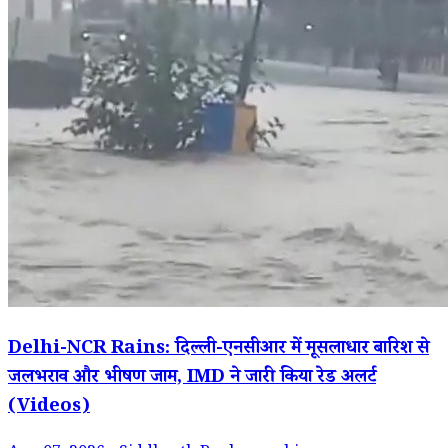
Delhi-NCR Rains: दिल्ली-एनसीआर में मूसलाधार बारिश से
जलभराव और भीषण जाम, IMD ने जारी किया रेड अलर्ट
(Videos)